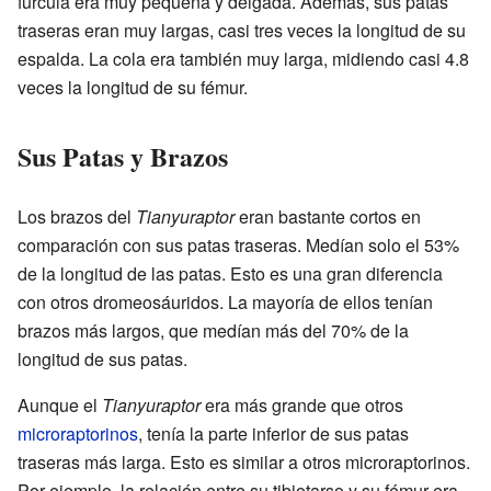
fúrcula era muy pequeña y delgada. Además, sus patas
traseras eran muy largas, casi tres veces la longitud de su
espalda. La cola era también muy larga, midiendo casi 4.8
veces la longitud de su fémur.
Sus Patas y Brazos
Los brazos del
Tianyuraptor
eran bastante cortos en
comparación con sus patas traseras. Medían solo el 53%
de la longitud de las patas. Esto es una gran diferencia
con otros dromeosáuridos. La mayoría de ellos tenían
brazos más largos, que medían más del 70% de la
longitud de sus patas.
Aunque el
Tianyuraptor
era más grande que otros
microraptorinos
, tenía la parte inferior de sus patas
traseras más larga. Esto es similar a otros microraptorinos.
Por ejemplo, la relación entre su tibiotarso y su fémur era