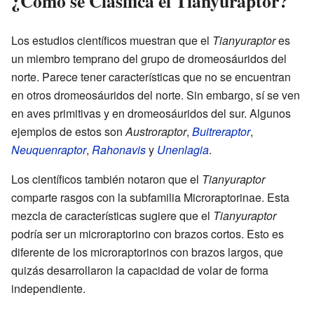
¿Cómo se Clasifica el Tianyuraptor?
Los estudios científicos muestran que el
Tianyuraptor
es
un miembro temprano del grupo de dromeosáuridos del
norte. Parece tener características que no se encuentran
en otros dromeosáuridos del norte. Sin embargo, sí se ven
en aves primitivas y en dromeosáuridos del sur. Algunos
ejemplos de estos son
Austroraptor
,
Buitreraptor
,
Neuquenraptor
,
Rahonavis
y
Unenlagia
.
Los científicos también notaron que el
Tianyuraptor
comparte rasgos con la subfamilia Microraptorinae. Esta
mezcla de características sugiere que el
Tianyuraptor
podría ser un microraptorino con brazos cortos. Esto es
diferente de los microraptorinos con brazos largos, que
quizás desarrollaron la capacidad de volar de forma
independiente.