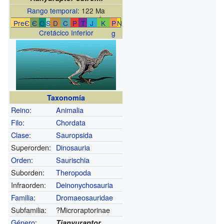
Rango temporal
: 122 Ma
↓
PreЄ
Є
O
S
D
C
P
T
J
K
P
N
Cretácico Inferior
g
Taxonomía
Reino
:
Animalia
Filo
:
Chordata
Clase
:
Sauropsida
Superorden:
Dinosauria
Orden
:
Saurischia
Suborden:
Theropoda
Infraorden:
Deinonychosauria
Familia
:
Dromaeosauridae
Subfamilia:
?Microraptorinae
Género
:
Tianyuraptor