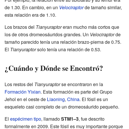
de 1.30. En cambio, en un
Velociraptor
de tamaño similar,
esta relación era de 1.10.
Los brazos del
Tianyuraptor
eran mucho más cortos que
los de otros dromeosáuridos grandes. Un
Velociraptor
de
tamaño parecido tenía una relación brazo-pierna de 0.75.
El
Tianyuraptor
solo tenía una relación de 0.53.
¿Cuándo y Dónde se Encontró?
Los restos del
Tianyuraptor
se encontraron en la
Formación Yixian
. Esta formación es parte del Grupo
Jehol en el oeste de
Liaoning
,
China
. El fósil es un
esqueleto casi completo de un dromeosáurido pequeño.
El
espécimen tipo
, llamado
STM1–3
, fue descrito
formalmente en 2009. Este fósil es muy importante porque