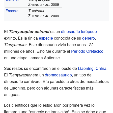
Zheng
2009
et al.
Especie
:
T. ostromi
Zheng
2009
et al.
El
Tianyuraptor ostromi
es un
dinosaurio
terópodo
extinto. Es la única
especie
conocida de su
género
,
Tianyuraptor
. Este dinosaurio vivió hace unos 122
millones de años. Esto fue durante el
Período Cretácico
,
en una etapa llamada Aptiense.
Sus restos se encontraron en el oeste de
Liaoning
,
China
.
El
Tianyuraptor
era un
dromeosáurido
, un tipo de
dinosaurio carnívoro. Era parecido a otros dromeosáuridos
de Liaoning, pero con algunas características más
antiguas.
Los científicos que lo estudiaron por primera vez lo
llamaron una "especie de transición". Esto se debe a que