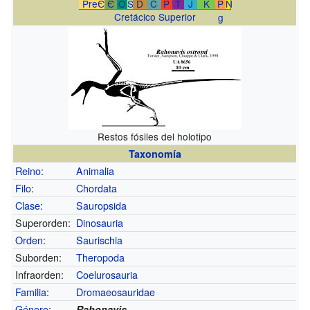
PreЄ
Є
O
S
D
C
P
T
J
K
P
N
Cretácico Superior
g
Restos fósiles del holotipo
Taxonomía
Reino
:
Animalia
Filo
:
Chordata
Clase
:
Sauropsida
Superorden:
Dinosauria
Orden
:
Saurischia
Suborden:
Theropoda
Infraorden:
Coelurosauria
Familia
:
Dromaeosauridae
Género
:
Rahonavis