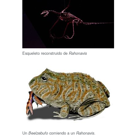
Esqueleto reconstruido de
Rahonavis
Un
comiendo a un
.
Beelzebufo
Rahonavis