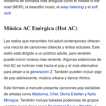
moderna de formatos más antiguos como el
middle of the
road
(MOR), la
beautiful music
, el
easy listening
y el
soft
rock
.
Música AC Enérgica (Hot AC)
Las radios que transmiten
hot adult contemporary
ofrecen
una mezcla de canciones clásicas y éxitos actuales. Este
estilo está dirigido a un público adulto, pero también
puede incluir música más reciente. Algunas estaciones de
Hot AC se inclinan más hacia el pop y el rock alternativo
para atraer a la
generación Z
. También pueden incluir algo
de pop adolescente, música urbana y dance rítmico.
Este formato a menudo presenta canciones pop bailables
de artistas como
Madonna
,
Cher
,
Gloria Estefan
y
Kylie
Minogue
. También incluye baladas poderosas de grupos