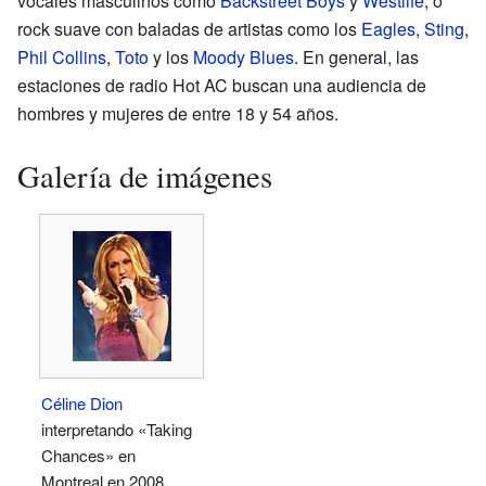
vocales masculinos como
Backstreet Boys
y
Westlife
, o
rock suave con baladas de artistas como los
Eagles
,
Sting
,
Phil Collins
,
Toto
y los
Moody Blues
. En general, las
estaciones de radio Hot AC buscan una audiencia de
hombres y mujeres de entre 18 y 54 años.
Galería de imágenes
Céline Dion
interpretando «Taking
Chances» en
Montreal en 2008.