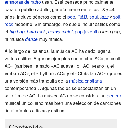
emisoras de radio
usan. Está pensada principalmente
para un público adulto, generalmente entre los 18 y 44
años. Incluye géneros como el
pop
,
R&B
,
soul
,
jazz
y
soft
rock
moderno. Sin embargo, no suele incluir estilos como
el
hip hop
,
hard rock
,
heavy metal
,
pop juvenil
o
teen pop
,
ni música
dance
muy rítmica.
A lo largo de los años, la música AC ha dado lugar a
varios estilos. Algunos ejemplos son el «hot AC», el «soft
AC» (también llamado «AC suave» o «AC liviano»), el
«urban AC», el «rhythmic AC» y el «Christian AC» (que es
una versión más tranquila de la
música cristiana
contemporánea). Algunas radios se especializan en un
solo tipo de AC. La música AC no se considera un
género
musical único, sino más bien una selección de canciones
de diferentes artistas y estilos.
Contenido