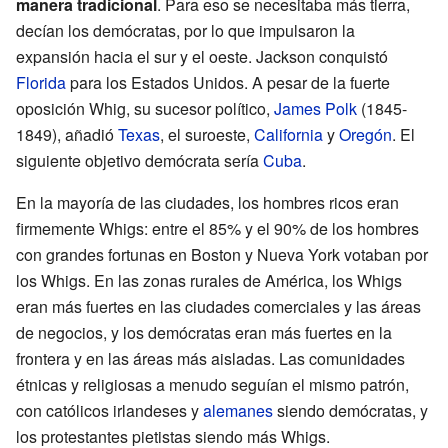
manera tradicional
. Para eso se necesitaba más tierra,
decían los demócratas, por lo que impulsaron la
expansión hacia el sur y el oeste. Jackson conquistó
Florida
para los Estados Unidos. A pesar de la fuerte
oposición Whig, su sucesor político,
James Polk
(1845-
1849), añadió
Texas
, el suroeste,
California
y
Oregón
. El
siguiente objetivo demócrata sería
Cuba
.
En la mayoría de las ciudades, los hombres ricos eran
firmemente Whigs: entre el 85% y el 90% de los hombres
con grandes fortunas en Boston y Nueva York votaban por
los Whigs. En las zonas rurales de América, los Whigs
eran más fuertes en las ciudades comerciales y las áreas
de negocios, y los demócratas eran más fuertes en la
frontera y en las áreas más aisladas. Las comunidades
étnicas y religiosas a menudo seguían el mismo patrón,
con católicos irlandeses y
alemanes
siendo demócratas, y
los protestantes pietistas siendo más Whigs.