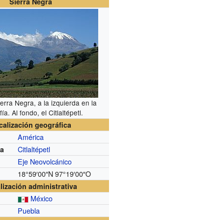
Sierra Negra
ierra Negra, a la izquierda en la
fía. Al fondo, el Citlaltépetl.
calización geográfica
América
Citlaltépetl
da
Eje Neovolcánico
18°59′00″N
97°19′00″O
lización administrativa
México
Puebla