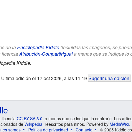
los de la
Enciclopedia Kiddle
(incluidas las imágenes) se puede u
a licencia
Atribución-CompartirIgual
a menos que se indique lo con
lopedia Kiddle.
Última edición el 17 oct 2025, a las 11:19
Sugerir una edición
.
dle
a licencia
CC BY-SA 3.0
, a menos que se indique lo contrario. Los artíc
ccionados de
Wikipedia
, reescritos para niños. Powered by
MediaWiki
.
énes somos
Política de privacidad
Contacto
© 2025 Kiddle.co