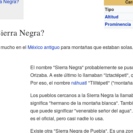
ra Negra?
Car
Tipo
Altitud
Prominencia
Sierra Negra?
a mucho en el
México antiguo
para montañas que estaban solas.
El nombre "Sierra Negra" probablemente se puso 
Orizaba. A este último lo llamaban "Iztactépetl",
Por eso, el nombre
náhuatl
"Tliltépetl" ("montaña
Los pueblos cercanos a la Sierra Negra la llamaba
significa "hermano de la montaña blanca". Tambié
que puede significar "venerable señor del agua"
es el oficial, pero casi nadie lo usa.
Existe otra "Sierra Negra de Puebla". Es una z