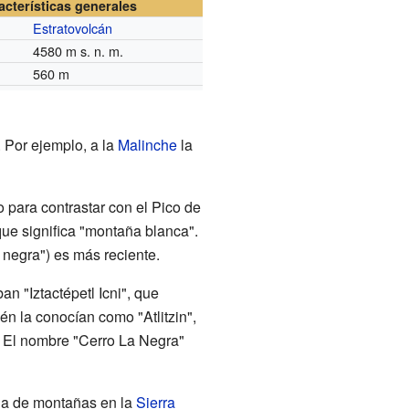
acterísticas generales
Estratovolcán
4580 m s. n. m.
560 m
 Por ejemplo, a la
Malinche
la
para contrastar con el Pico de
 que significa "montaña blanca".
 negra") es más reciente.
n "Iztactépetl Icni", que
n la conocían como "Atlitzin",
. El nombre "Cerro La Negra"
ona de montañas en la
Sierra