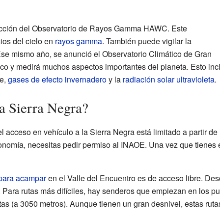
rucción del Observatorio de Rayos Gamma HAWC. Este
ios del cielo en
rayos gamma
. También puede vigilar la
 Ese mismo año, se anunció el Observatorio Climático de Gran
xico y medirá muchos aspectos importantes del planeta. Esto inc
re,
gases de efecto invernadero
y la
radiación solar
ultravioleta
.
la Sierra Negra?
 acceso en vehículo a la Sierra Negra está limitado a partir de
tronomía, necesitas pedir permiso al INAOE. Una vez que tienes 
para acampar
en el Valle del Encuentro es de acceso libre. Des
. Para rutas más difíciles, hay senderos que empiezan en los p
tas (a 3050 metros). Aunque tienen un gran desnivel, estas rut