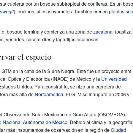
está cubierta por un bosque subtropical de coníferas. Es un bo
rtwegii
), encinos, ailes y oyameles. También crecen
plantas suc
, el bosque termina y comienza una zona de
zacatonal
(pastizal
, venados, cacomixtles y lagartijas espinosas.
rvar el espacio
l GTM en la cima de la Sierra Negra. Este fue un proyecto entre
ísica, Óptica y Electrónica (INAOE) de México y la
Universidad
stados Unidos. Para construirlo, se hizo una carretera de
etera más alta de
Norteamérica
. El GTM se inauguró en 2006 y
 el Observatorio Solar Mexicano de Gran Altura (OSOMEGA).
d Nacional Autónoma de México
. Debido al clima y la geografía
alar más instrumentos de observación en la región de
Ciudad