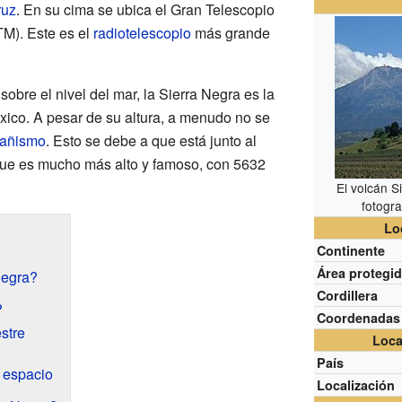
ruz
. En su cima se ubica el Gran Telescopio
TM). Este es el
radiotelescopio
más grande
obre el nivel del mar, la Sierra Negra es la
ico. A pesar de su altura, a menudo no se
añismo
. Esto se debe a que está junto al
 que es mucho más alto y famoso, con 5632
El volcán S
fotogra
Lo
Continente
Área protegi
Negra?
Cordillera
?
Coordenadas
stre
Loca
País
 espacio
Localización