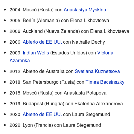
2004: Moscú (Rusia) con
Anastasiya Myskina
2005: Berlín (Alemania) con Elena Likhovtseva
2006: Auckland (Nueva Zelanda) con Elena Likhovtseva
2006:
Abierto de EE.UU.
con Nathalie Dechy
2009:
Indian Wells
(Estados Unidos) con
Victoria
Azarenka
2012: Abierto de Australia con
Svetlana Kuznetsova
2018: San Petersburgo (Rusia) con
Timea Bacsinszky
2018: Moscú (Rusia) con Anastasia Potapova
2019: Budapest (Hungría) con Ekaterina Alexandrova
2020:
Abierto de EE.UU.
con Laura Siegemund
2022: Lyon (Francia) con Laura Siegemund