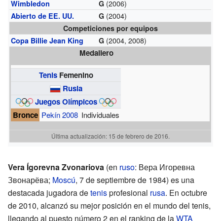
(2006)
Wimbledon
G
(2004)
Abierto de EE. UU.
G
Competiciones por equipos
(2004, 2008)
Copa Billie Jean King
G
Medallero
Tenis
Femenino
Rusia
Juegos Olímpicos
Bronce
Pekín 2008
Individuales
Última actualización: 15 de febrero de 2016.
Vera Ígorevna Zvonariova
(en
ruso
: Вера Игоревна
Звонарёва;
Moscú
, 7 de septiembre de 1984) es una
destacada jugadora de
tenis
profesional
rusa
. En octubre
de 2010, alcanzó su mejor posición en el mundo del tenis,
llegando al puesto número 2 en el ranking de la
WTA