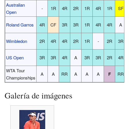
Australian
-
1R
4R
2R
1R
4R
1R
SF
Open
Roland Garros
4R
CF
3R
3R
1R
4R
4R
A
Wimbledon
2R
4R
4R
2R
1R
-
2R
3R
US Open
3R
3R
4R
A
3R
3R
2R
4R
WTA Tour
A
A
RR
A
A
A
F
RR
Championships
Galería de imágenes