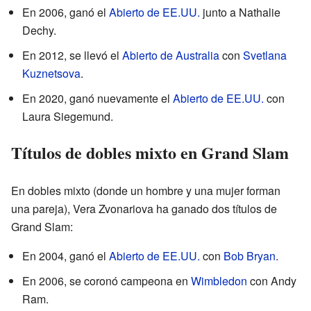
En 2006, ganó el
Abierto de EE.UU.
junto a Nathalie
Dechy.
En 2012, se llevó el
Abierto de Australia
con
Svetlana
Kuznetsova
.
En 2020, ganó nuevamente el
Abierto de EE.UU.
con
Laura Siegemund.
Títulos de dobles mixto en Grand Slam
En dobles mixto (donde un hombre y una mujer forman
una pareja), Vera Zvonariova ha ganado dos títulos de
Grand Slam:
En 2004, ganó el
Abierto de EE.UU.
con
Bob Bryan
.
En 2006, se coronó campeona en
Wimbledon
con Andy
Ram.