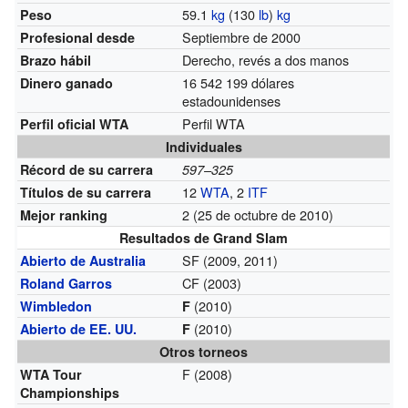
59.1
kg
(130
lb
)
kg
Peso
Septiembre de 2000
Profesional desde
Derecho, revés a dos manos
Brazo hábil
16 542 199 dólares
Dinero ganado
estadounidenses
Perfil WTA
Perfil oficial WTA
Individuales
Récord de su carrera
597–325
12
WTA
, 2
ITF
Títulos de su carrera
2 (25 de octubre de 2010)
Mejor ranking
Resultados de Grand Slam
SF (2009, 2011)
Abierto de Australia
CF (2003)
Roland Garros
(2010)
Wimbledon
F
(2010)
Abierto de EE. UU.
F
Otros torneos
F (2008)
WTA Tour
Championships