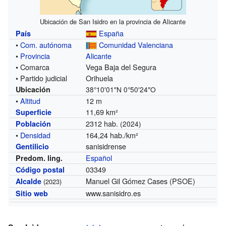
Ubicación de San Isidro en la provincia de Alicante
España
País
•
Com. autónoma
Comunidad Valenciana
•
Provincia
Alicante
• Comarca
Vega Baja del Segura
• Partido judicial
Orihuela
Ubicación
38°10′01″N
0°50′24″O
•
Altitud
12 m
11,69 km²
Superficie
2312 hab.
Población
(2024)
•
Densidad
164,24 hab./km²
sanisidrense
Gentilicio
Español
Predom. ling.
03349
Código postal
Manuel Gil Gómez Cases (PSOE)
Alcalde
(2023)
www.sanisidro.es
Sitio web