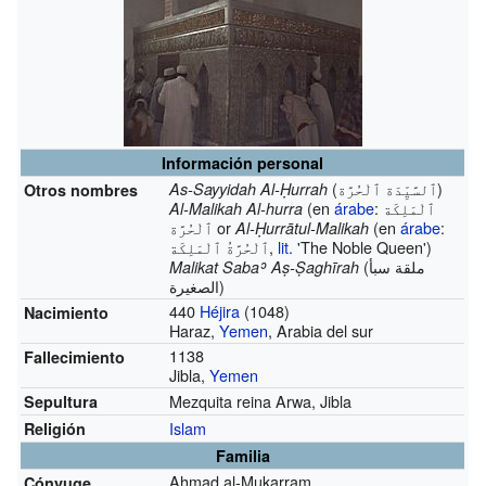
Información personal
(
ٱلسَّيِّدَة ٱلْحُرَّة
)
As-Sayyidah Al-Ḥurrah
Otros nombres
(en
árabe
:
ٱلْمَلِكَة
Al-Malikah Al-hurra
ٱلْحُرَّة
‎ or
(en
árabe
:
Al-Ḥurrātul-Malikah
ٱلْحُرَّةُ ٱلْمَلِكَة
‎,
lit.
'The Noble Queen')
(
ملقة سبأ
Malikat Sabaʾ Aṣ-Ṣaghīrah
الصغيرة
)
440
Héjira
(1048)
Nacimiento
Haraz,
Yemen
, Arabia del sur
1138
Fallecimiento
Jibla,
Yemen
Mezquita reina Arwa, Jibla
Sepultura
Islam
Religión
Familia
Ahmad al-Mukarram
Cónyuge