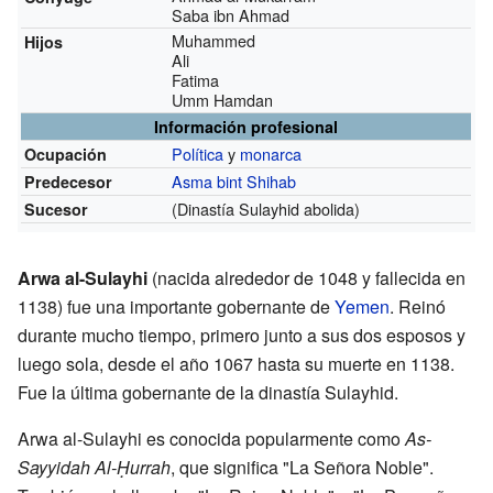
Saba ibn Ahmad
Muhammed
Hijos
Ali
Fatima
Umm Hamdan
Información profesional
Política
y
monarca
Ocupación
Asma bint Shihab
Predecesor
(Dinastía Sulayhid abolida)
Sucesor
Arwa al-Sulayhi
(nacida alrededor de 1048 y fallecida en
1138) fue una importante gobernante de
Yemen
. Reinó
durante mucho tiempo, primero junto a sus dos esposos y
luego sola, desde el año 1067 hasta su muerte en 1138.
Fue la última gobernante de la dinastía Sulayhid.
Arwa al-Sulayhi es conocida popularmente como
As-
Sayyidah Al-Ḥurrah
, que significa "La Señora Noble".