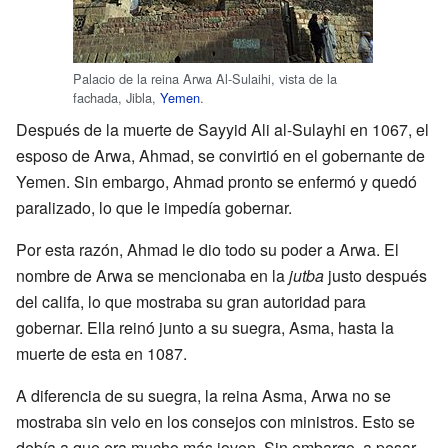
Palacio de la reina Arwa Al-Sulaihi, vista de la
fachada, Jibla,
Yemen
.
Después de la muerte de Sayyid Ali al-Sulayhi en 1067, el
esposo de Arwa, Ahmad, se convirtió en el gobernante de
Yemen. Sin embargo, Ahmad pronto se enfermó y quedó
paralizado, lo que le impedía gobernar.
Por esta razón, Ahmad le dio todo su poder a Arwa. El
nombre de Arwa se mencionaba en la
jutba
justo después
del califa, lo que mostraba su gran autoridad para
gobernar. Ella reinó junto a su suegra, Asma, hasta la
muerte de esta en 1087.
A diferencia de su suegra, la reina Asma, Arwa no se
mostraba sin velo en los consejos con ministros. Esto se
debía a que era mucho más joven. Sin embargo, a pesar