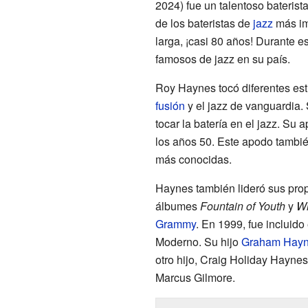
2024) fue un talentoso baterist
de los bateristas de
jazz
más imp
larga, ¡casi 80 años! Durante 
famosos de jazz en su país.
Roy Haynes tocó diferentes est
fusión
y el jazz de vanguardia. 
tocar la batería en el jazz. Su
los años 50. Este apodo tambi
más conocidas.
Haynes también lideró sus pr
álbumes
Fountain of Youth
y
W
Grammy
. En 1999, fue incluido
Moderno. Su hijo
Graham Hay
otro hijo, Craig Holiday Haynes,
Marcus Gilmore.