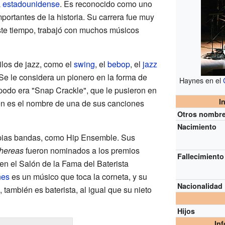
a
estadounidense
. Es reconocido como uno
ortantes de la historia. Su carrera fue muy
este tiempo, trabajó con muchos músicos
ilos de jazz, como el
swing
, el
bebop
, el
jazz
Se le considera un pionero en la forma de
Haynes en el
 apodo era "Snap Crackle", que le pusieron en
I
én es el nombre de una de sus canciones
Otros nombr
Nacimiento
opias bandas, como Hip Ensemble. Sus
hereas
fueron nominados a los premios
Fallecimiento
 en el Salón de la Fama del Baterista
nes
es un músico que toca la corneta, y su
Nacionalidad
 también es baterista, al igual que su nieto
Hijos
In