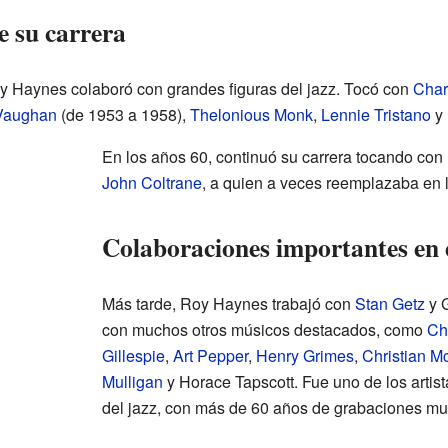
e su carrera
y Haynes colaboró con grandes figuras del jazz. Tocó con
Char
Vaughan
(de 1953 a 1958),
Thelonious Monk
,
Lennie Tristano
y
En los años 60, continuó su carrera tocando co
John Coltrane
, a quien a veces reemplazaba en l
Colaboraciones importantes en e
Más tarde, Roy Haynes trabajó con
Stan Getz
y G
con muchos otros músicos destacados, como
Ch
Gillespie
,
Art Pepper
,
Henry Grimes
,
Christian M
Mulligan
y Horace Tapscott. Fue uno de los artist
del jazz, con más de 60 años de grabaciones mu