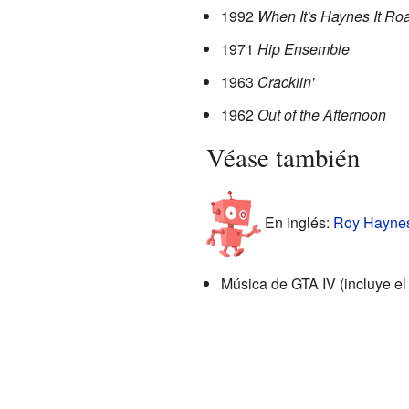
1992
When It's Haynes It Ro
1971
Hip Ensemble
1963
Cracklin'
1962
Out of the Afternoon
Véase también
En inglés:
Roy Haynes 
Música de GTA IV (incluye el