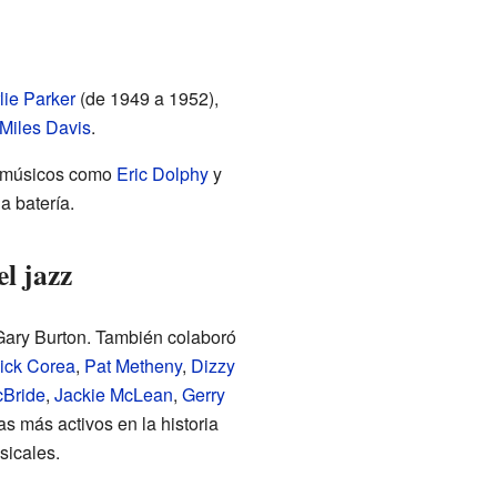
lie Parker
(de 1949 a 1952),
Miles Davis
.
n músicos como
Eric Dolphy
y
a batería.
l jazz
ary Burton. También colaboró
ick Corea
,
Pat Metheny
,
Dizzy
cBride
,
Jackie McLean
,
Gerry
as más activos en la historia
sicales.