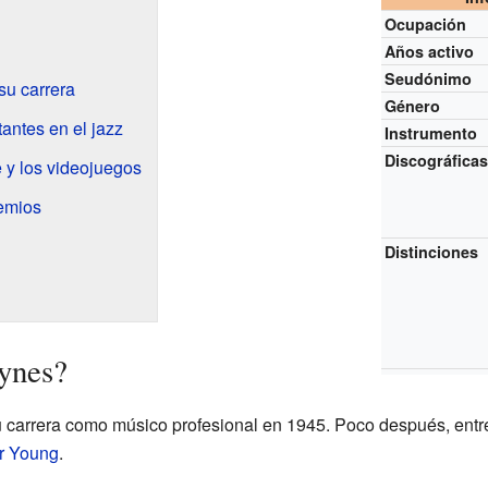
Ocupación
Años activo
Seudónimo
su carrera
Género
antes en el jazz
Instrumento
Discográfica
 y los videojuegos
emios
Distinciones
ynes?
rrera como músico profesional en 1945. Poco después, entre 
r Young
.