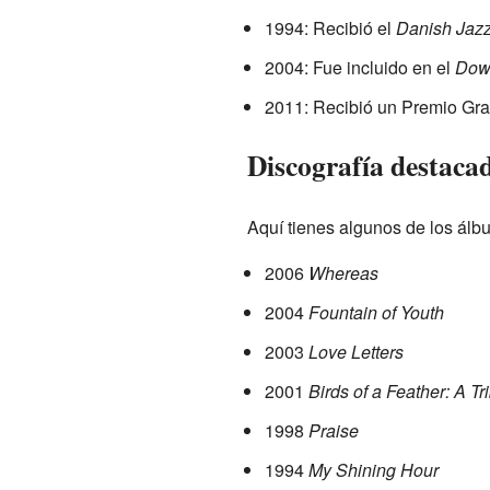
1994: Recibió el
Danish Jazz
2004: Fue incluido en el
Down
2011: Recibió un Premio Gram
Discografía destaca
Aquí tienes algunos de los ál
2006
Whereas
2004
Fountain of Youth
2003
Love Letters
2001
Birds of a Feather: A Tr
1998
Praise
1994
My Shining Hour