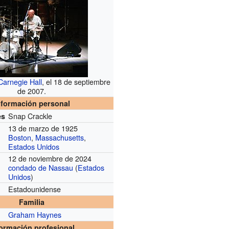
Carnegie Hall
, el 18 de septiembre
de 2007.
nformación personal
Snap Crackle
es
13 de marzo de 1925
Boston
,
Massachusetts
,
Estados Unidos
12 de noviembre de 2024
condado de Nassau
(
Estados
Unidos
)
Estadounidense
Familia
Graham Haynes
formación profesional