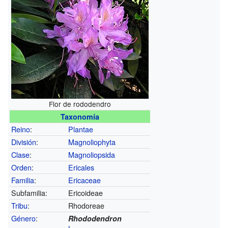
Flor de rododendro
Taxonomía
Reino
:
Plantae
División
:
Magnoliophyta
Clase
:
Magnoliopsida
Orden
:
Ericales
Familia
:
Ericaceae
Subfamilia:
Ericoideae
Tribu
:
Rhodoreae
Género
:
Rhododendron