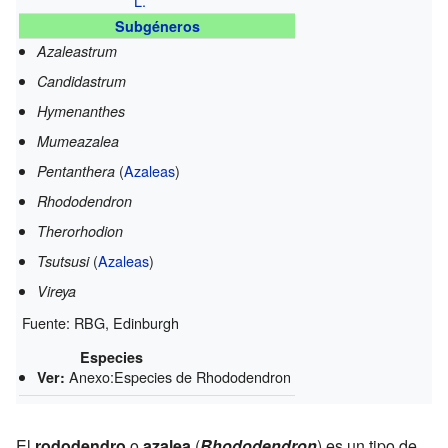
L.
Subgéneros
Azaleastrum
Candidastrum
Hymenanthes
Mumeazalea
(
Azaleas
)
Pentanthera
Rhododendron
Therorhodion
(
Azaleas
)
Tsutsusi
Vireya
Fuente:
RBG, Edinburgh
Especies
Anexo:Especies de Rhododendron
Ver:
El
rododendro
o
azalea
(
Rhododendron
) es un tipo de