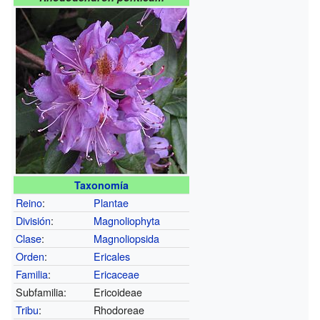
Taxonomía
Reino
:
Plantae
División
:
Magnoliophyta
Clase
:
Magnoliopsida
Orden
:
Ericales
Familia
:
Ericaceae
Subfamilia:
Ericoideae
Tribu
:
Rhodoreae