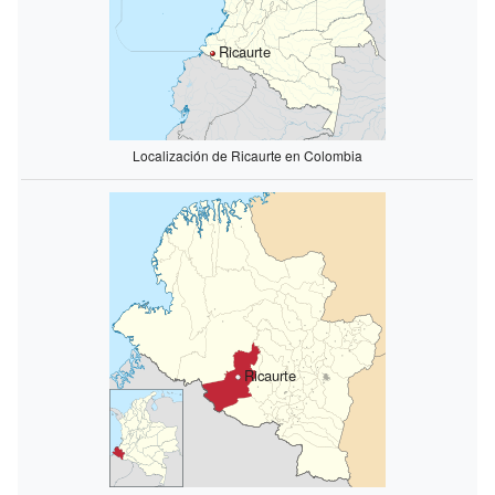
Ricaurte
Localización de Ricaurte en Colombia
Ricaurte