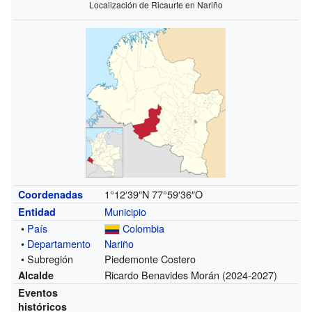
Localización de Ricaurte en Nariño
1°12′39″N
77°59′36″O
Coordenadas
Municipio
Entidad
•
País
Colombia
•
Departamento
Nariño
• Subregión
Piedemonte Costero
Ricardo Benavides Morán
(2024-2027)
Alcalde
Eventos
históricos