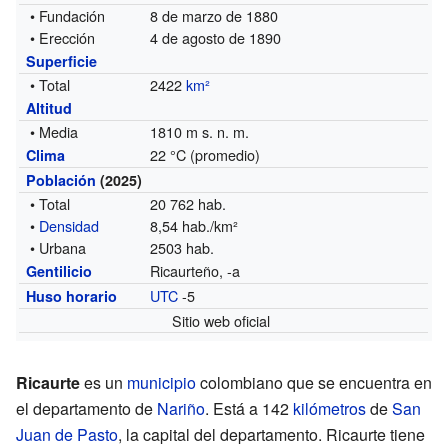
• Fundación
8 de marzo de 1880
• Erección
4 de agosto de 1890
Superficie
• Total
2422
km²
Altitud
• Media
1810 m s. n. m.
22 °C (promedio)
Clima
Población
(2025)
• Total
20 762 hab.
•
Densidad
8,54 hab./km²
• Urbana
2503 hab.
Ricaurteño, -a
Gentilicio
UTC
-5
Huso horario
Sitio web oficial
Ricaurte
es un
municipio
colombiano que se encuentra en
el departamento de
Nariño
. Está a 142
kilómetros
de
San
Juan de Pasto
, la capital del departamento. Ricaurte tiene