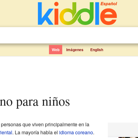
Web
Imágenes
English
ano para niños
personas que viven principalmente en la
iental
. La mayoría habla el
idioma coreano
.