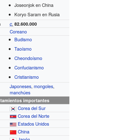
Joseonjok en China
Koryo Saram en Rusia
a
c
.
82.600.000
Coreano
Budismo
Taoísmo
Cheondoísmo
Confucianismo
Cristianismo
Japoneses
,
mongoles
,
manchúes
tamientos importantes
Corea del Sur
Corea del Norte
Estados Unidos
China
Japón