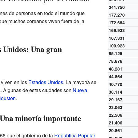
241.750
nes de personas en todo el mundo que
177.270
a que muchos coreanos viven fuera de la
172.684
169.933
167.331
109.923
s Unidos: Una gran
85.125
78.676
48.281
44.864
 viven en los
Estados Unidos
. La mayoría se
40.770
. Algunas de estas ciudades son
Nueva
38.114
ouston
.
29.167
23.063
22.506
 Una minoría importante
21.406
20.861
 56 que el gobierno de la
República Popular