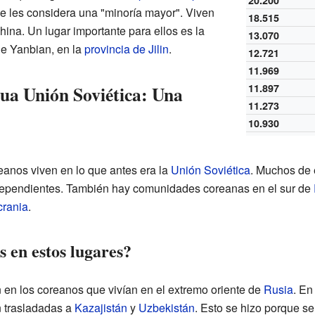
20.200
e les considera una "minoría mayor". Viven
18.515
hina. Un lugar importante para ellos es la
13.070
e Yanbian, en la
provincia de Jilin
.
12.721
11.969
gua Unión Soviética: Una
11.897
11.273
10.930
nos viven en lo que antes era la
Unión Soviética
. Muchos de 
ependientes. También hay comunidades coreanas en el sur de
rania
.
 en estos lugares?
 en los coreanos que vivían en el extremo oriente de
Rusia
. En
n trasladadas a
Kazajistán
y
Uzbekistán
. Esto se hizo porque s