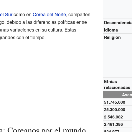
el Sur
como en
Corea del Norte
, comparten
, debido a las diferencias políticas entre
Descendenci
nas variaciones en su cultura. Estas
Idioma
randes con el tiempo.
Religión
Etnias
relacionadas
Asen
51.745.000
25.300.000
2.546.982
2.461.386
a: Coreanos por el mundo
824.977