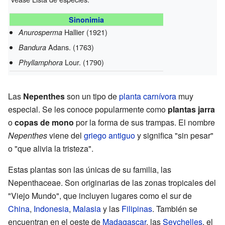
Sinonimia
Hallier (1921)
Anurosperma
Adans. (1763)
Bandura
Lour. (1790)
Phyllamphora
Las
Nepenthes
son un tipo de
planta carnívora
muy
especial. Se les conoce popularmente como
plantas jarra
o
copas de mono
por la forma de sus trampas. El nombre
Nepenthes
viene del
griego antiguo
y significa "sin pesar"
o "que alivia la tristeza".
Estas plantas son las únicas de su familia, las
Nepenthaceae. Son originarias de las zonas tropicales del
"Viejo Mundo", que incluyen lugares como el sur de
China
,
Indonesia
,
Malasia
y las
Filipinas
. También se
encuentran en el oeste de
Madagascar
, las
Seychelles
, el