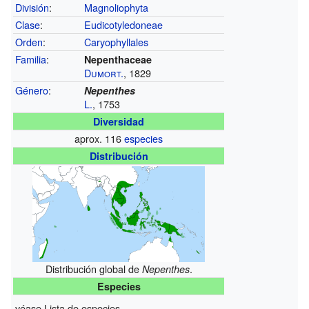
División
:
Magnoliophyta
Clase
:
Eudicotyledoneae
Orden
:
Caryophyllales
Familia
:
Nepenthaceae
Dumort.
, 1829
Género
:
Nepenthes
L.
, 1753
Diversidad
aprox. 116
especies
Distribución
Distribución global de
.
Nepenthes
Especies
véase Lista de especies.