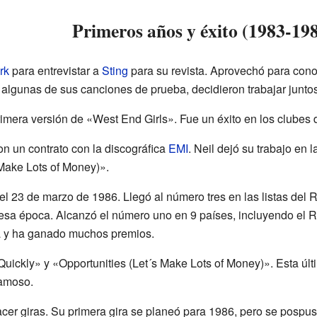
Primeros años y éxito (1983-19
rk
para entrevistar a
Sting
para su revista. Aprovechó para cono
lgunas de sus canciones de prueba, decidieron trabajar juntos
primera versión de «West End Girls». Fue un éxito en los clubes
n un contrato con la discográfica
EMI
. Neil dejó su trabajo en l
 Make Lots of Money)».
ó el 23 de marzo de 1986. Llegó al número tres en las listas del
esa época. Alcanzó el número uno en 9 países, incluyendo el 
a y ha ganado muchos premios.
ickly» y «Opportunities (Let´s Make Lots of Money)». Esta últ
famoso.
hacer giras. Su primera gira se planeó para 1986, pero se posp