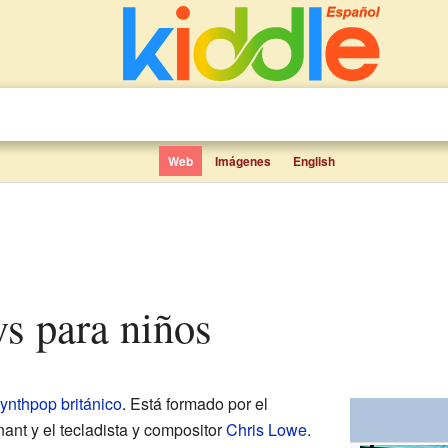
Web
Imágenes
English
ys para niños
ynthpop
británico
. Está formado por el
ant y el tecladista y compositor
Chris Lowe
.