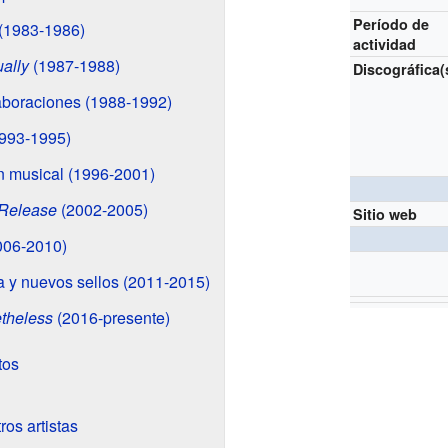
Período de
 (1983-1986)
actividad
ually
(1987-1988)
Discográfica(
aboraciones (1988-1992)
993-1995)
n musical (1996-2001)
Release
(2002-2005)
Sitio web
006-2010)
a y nuevos sellos (2011-2015)
theless
(2016-presente)
tos
os artistas