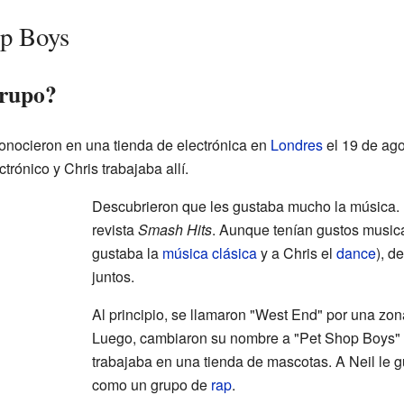
op Boys
grupo?
onocieron en una tienda de electrónica en
Londres
el 19 de ago
trónico y Chris trabajaba allí.
Descubrieron que les gustaba mucho la música. Ne
revista
Smash Hits
. Aunque tenían gustos musical
gustaba la
música clásica
y a Chris el
dance
), d
juntos.
Al principio, se llamaron "West End" por una zo
Luego, cambiaron su nombre a "Pet Shop Boys"
trabajaba en una tienda de mascotas. A Neil le
como un grupo de
rap
.