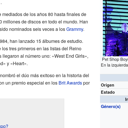
.
 mediados de los años 80 hasta finales de
0 millones de discos en todo el mundo. Han
sido nominados seis veces a los
Grammy
.
984, han lanzado 15 álbumes de estudio.
los tres primeros en las listas del Reino
 llegaron al número uno: «West End Girls»,
Pet Shop Boys
nd» y «Heart».
En la izquierd
nombró el dúo más exitoso en la historia del
on un premio especial en los
Brit Awards
por
Origen
Estado
I
Género(s)
upo?