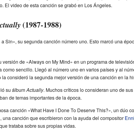
o. El video de esta canción se grabó en Los Ángeles.
(1987-1988)
ctually
's a Sin», su segunda canción número uno. Esto marcó una época
su versión de «Always on My Mind» en un programa de televisión
la como sencillo. Llegó al número uno en varios países y al nú
la consideró la segunda mejor versión de una canción en la his
lió su álbum
Actually
. Muchos críticos lo consideran uno de sus
ban de temas importantes de la época.
amosa canción «What Have I Done To Deserve This?», un dúo c
, una canción que escribieron con la ayuda del compositor
Enni
que trataba sobre sus propias vidas.