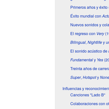
Primeros años y éxito
Éxito mundial con
Act
Nuevos sonidos y col
El regreso con
Very
(1
Bilingual
,
Nightlife
y u
El sonido acústico de
Fundamental
y
Yes
(2
Treinta años de carrer
Super
,
Hotspot
y
None
Influencias y reconocimien
Canciones "Lado B"
Colaboraciones con otr