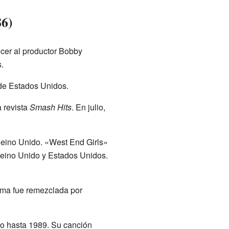
86)
cer al productor Bobby
.
 de Estados Unidos.
a revista
Smash Hits
. En julio,
 Reino Unido. «West End Girls»
Reino Unido y Estados Unidos.
ima fue remezclada por
uso hasta 1989. Su canción