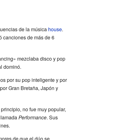
nfluencias de la música
house
.
abó canciones de más de 6
Dancing» mezclaba disco y pop
al dominó.
os por su pop inteligente y por
 por Gran Bretaña, Japón y
l principio, no fue muy popular,
l llamada
Performance
. Sus
ines.
mores de que el dúo se