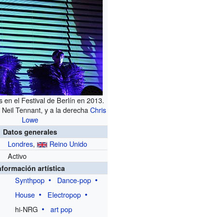
 en el Festival de Berlín en 2013.
a Neil Tennant, y a la derecha
Chris
Lowe
Datos generales
Londres
,
Reino Unido
Activo
nformación artística
Synthpop
Dance-pop
House
Electropop
hi-NRG
art pop