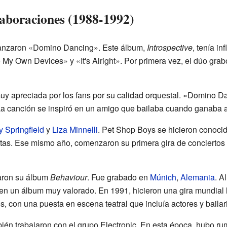
laboraciones (1988-1992)
lanzaron «Domino Dancing». Este álbum,
Introspective
, tenía i
o My Own Devices» y «It's Alright». Por primera vez, el dúo gr
uy apreciada por los fans por su calidad orquestal. «Domino 
. La canción se inspiró en un amigo que bailaba cuando ganaba 
y Springfield
y
Liza Minnelli
. Pet Shop Boys se hicieron conocid
istas. Ese mismo año, comenzaron su primera gira de conciertos
zaron su álbum
Behaviour
. Fue grabado en
Múnich
,
Alemania
. A
ó en un álbum muy valorado. En 1991, hicieron una gira mundia
s, con una puesta en escena teatral que incluía actores y bailar
ién trabajaron con el grupo Electronic. En esta época, hubo ru