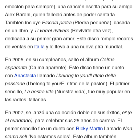
emoción para siempre), una canción escrita para su amigo
Alex Baroni, quien falleció antes de poder cantarla.
También incluye
Piccola pietra
(Piedra pequeña), basada
en un libro, y
Ti vorrei rivivere
(Revivirte otra vez),
dedicada a su primer gran amor. Este disco rompió récords
de ventas en
Italia
y lo llevó a una nueva gira mundial.
En 2005, en su cumpleaños, salió el álbum
Calma
apparente
(Calma aparente). Este disco tiene un dueto
con
Anastacia
llamado
I belong to you/Il ritmo della
passione
(I belong to you/El ritmo de la pasión). El primer
sencillo,
La nostra vita
(Nuestra vida), fue muy popular en
las radios italianas.
En 2007, se lanzó una colección doble de sus éxitos,
e² (e
al cuadrado)
, para celebrar sus 25 años de carrera. El
primer sencillo fue un dueto con
Ricky Martin
llamado
Non
siamo soli
(No estamos solos). Este álbum también