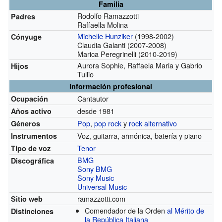
Familia
Rodolfo Ramazzotti
Padres
Raffaella Molina
Michelle Hunziker
(1998-2002)
Cónyuge
Claudia Galanti
(2007-2008)
Marica Peregrinelli
(2010-2019)
Aurora Sophie, Raffaela Maria y Gabrio
Hijos
Tullio
Información profesional
Cantautor
Ocupación
desde 1981
Años activo
Pop
,
pop rock
y
rock alternativo
Géneros
Voz, guitarra, armónica, batería y piano
Instrumentos
Tenor
Tipo de voz
BMG
Discográfica
Sony BMG
Sony Music
Universal Music
ramazzotti.com
Sitio web
Comendador de la Orden
al Mérito de
Distinciones
la República Italiana