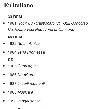
En italiano
33 RPM
1981
Rock '80 - Castrocaro '81 XXIII Concorso
Nazionale Voci Nuove Per la Canzone
45 RPM
1982
Ad un Amico
1984
Terra Promessa
CD
1985
Cuori agitati
1986
Nuovi eroi
1987
In certi momenti
1988
Musica è
1990
In ogni senso