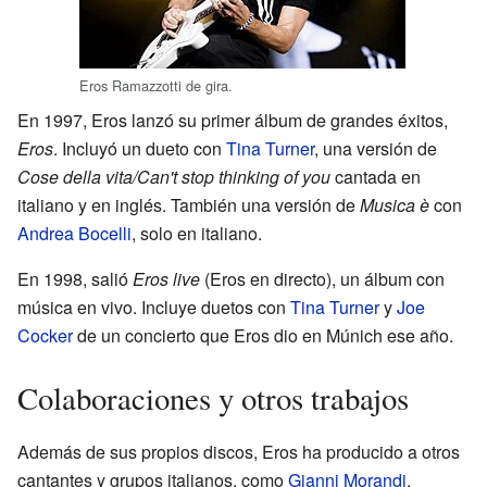
Eros Ramazzotti de gira.
En 1997, Eros lanzó su primer álbum de grandes éxitos,
Eros
. Incluyó un dueto con
Tina Turner
, una versión de
Cose della vita/Can't stop thinking of you
cantada en
italiano y en inglés. También una versión de
Musica è
con
Andrea Bocelli
, solo en italiano.
En 1998, salió
Eros live
(Eros en directo), un álbum con
música en vivo. Incluye duetos con
Tina Turner
y
Joe
Cocker
de un concierto que Eros dio en Múnich ese año.
Colaboraciones y otros trabajos
Además de sus propios discos, Eros ha producido a otros
cantantes y grupos italianos, como
Gianni Morandi
.