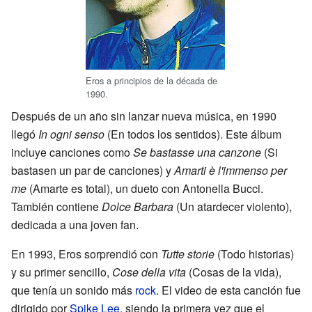
Eros a principios de la década de
1990.
Después de un año sin lanzar nueva música, en 1990
llegó
In ogni senso
(En todos los sentidos). Este álbum
incluye canciones como
Se bastasse una canzone
(Si
bastasen un par de canciones) y
Amarti è l'immenso per
me
(Amarte es total), un dueto con Antonella Bucci.
También contiene
Dolce Barbara
(Un atardecer violento),
dedicada a una joven fan.
En 1993, Eros sorprendió con
Tutte storie
(Todo historias)
y su primer sencillo,
Cose della vita
(Cosas de la vida),
que tenía un sonido más
rock
. El video de esta canción fue
dirigido por
Spike Lee
, siendo la primera vez que el