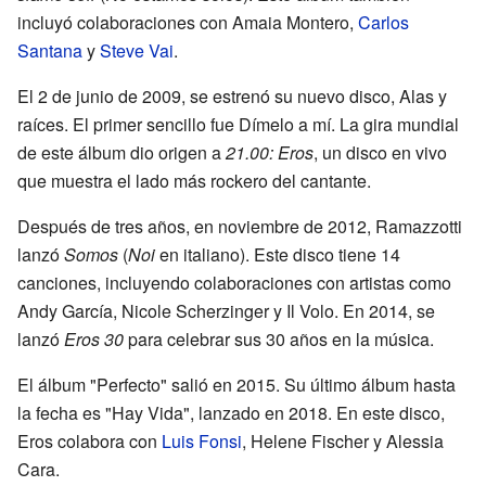
incluyó colaboraciones con Amaia Montero,
Carlos
Santana
y
Steve Vai
.
El 2 de junio de 2009, se estrenó su nuevo disco, Alas y
raíces. El primer sencillo fue Dímelo a mí. La gira mundial
de este álbum dio origen a
21.00: Eros
, un disco en vivo
que muestra el lado más rockero del cantante.
Después de tres años, en noviembre de 2012, Ramazzotti
lanzó
Somos
(
Noi
en italiano). Este disco tiene 14
canciones, incluyendo colaboraciones con artistas como
Andy García, Nicole Scherzinger y Il Volo. En 2014, se
lanzó
Eros 30
para celebrar sus 30 años en la música.
El álbum "Perfecto" salió en 2015. Su último álbum hasta
la fecha es "Hay Vida", lanzado en 2018. En este disco,
Eros colabora con
Luis Fonsi
, Helene Fischer y Alessia
Cara.