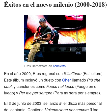
Éxitos en el nuevo milenio (2000-2018)
Eros Ramazzotti en
concierto
.
En el año 2000, Eros regresó con
Stilelibero
(Estilolibre).
Este álbum incluyó un dueto con
Cher
llamado
Più che
puoi
, y canciones como
Fuoco nel fuoco
(Fuego en el
fuego) y
Per me per sempre
(Para mí será por siempre).
El 3 de junio de 2003, se lanzó
9
, el disco más personal
del cantante. Contiene
Un'emozione per sempre
(Una