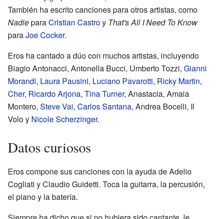
También ha escrito canciones para otros artistas, como
Nadie
para
Cristian Castro
y
That's All I Need To Know
para
Joe Cocker
.
Eros ha cantado a dúo con muchos artistas, incluyendo
Biagio Antonacci, Antonella Bucci, Umberto Tozzi,
Gianni
Morandi
,
Laura Pausini
,
Luciano Pavarotti
,
Ricky Martin
,
Cher
,
Ricardo Arjona
,
Tina Turner
, Anastacia, Amaia
Montero,
Steve Vai
,
Carlos Santana
, Andrea Bocelli, Il
Volo y
Nicole Scherzinger
.
Datos curiosos
Eros compone sus canciones con la ayuda de Adelio
Cogliati y Claudio Guidetti. Toca la guitarra, la percusión,
el piano y la batería.
Siempre ha dicho que si no hubiera sido cantante, le