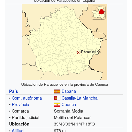
Ubicación de Paracuellos en España
Paracuellos
Ubicación de Paracuellos en la provincia de Cuenca
España
País
•
Com. autónoma
Castilla-La Mancha
•
Provincia
Cuenca
• Comarca
Serranía Media
• Partido judicial
Motilla del Palancar
Ubicación
39°43′03″N
1°47′18″O
•
Altitud
978 m