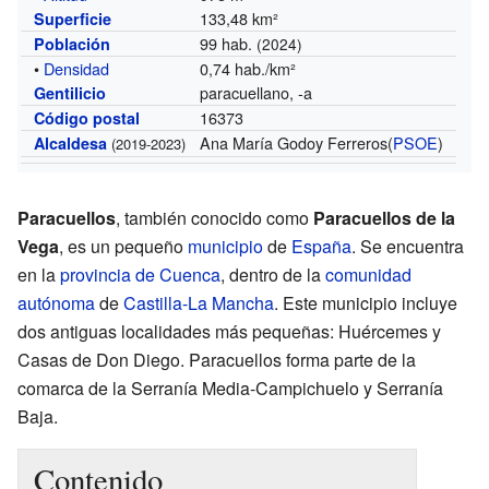
133,48 km²
Superficie
99 hab.
Población
(2024)
•
Densidad
0,74 hab./km²
paracuellano, -a
Gentilicio
16373
Código postal
Ana María Godoy Ferreros(
PSOE
)
Alcaldesa
(2019-2023)
Paracuellos
, también conocido como
Paracuellos de la
Vega
, es un pequeño
municipio
de
España
. Se encuentra
en la
provincia de Cuenca
, dentro de la
comunidad
autónoma
de
Castilla-La Mancha
. Este municipio incluye
dos antiguas localidades más pequeñas: Huércemes y
Casas de Don Diego. Paracuellos forma parte de la
comarca de la Serranía Media-Campichuelo y Serranía
Baja.
Contenido