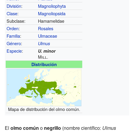
División
:
Magnoliophyta
Clase
:
Magnoliopsida
Subclase:
Hamamelidae
Orden
:
Rosales
Familia
:
Ulmaceae
Género
:
Ulmus
Especie
:
U. minor
Mill.
Distribución
Mapa de distribución del olmo común.
El
olmo común
o
negrillo
(nombre científico:
Ulmus