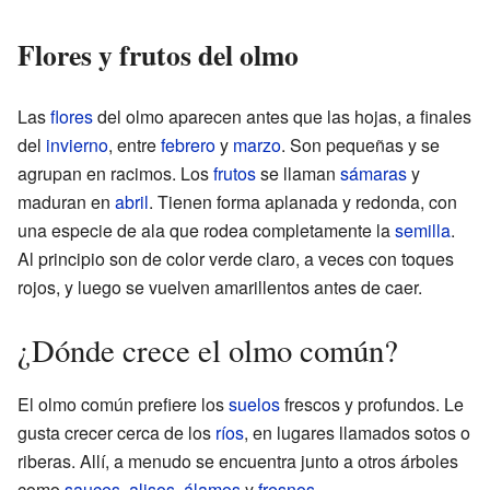
Flores y frutos del olmo
Las
flores
del olmo aparecen antes que las hojas, a finales
del
invierno
, entre
febrero
y
marzo
. Son pequeñas y se
agrupan en racimos. Los
frutos
se llaman
sámaras
y
maduran en
abril
. Tienen forma aplanada y redonda, con
una especie de ala que rodea completamente la
semilla
.
Al principio son de color verde claro, a veces con toques
rojos, y luego se vuelven amarillentos antes de caer.
¿Dónde crece el olmo común?
El olmo común prefiere los
suelos
frescos y profundos. Le
gusta crecer cerca de los
ríos
, en lugares llamados sotos o
riberas. Allí, a menudo se encuentra junto a otros árboles
como
sauces
,
alisos
,
álamos
y
fresnos
.