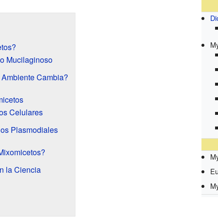
Di
My
etos?
o Mucilaginoso
 Ambiente Cambia?
micetos
os Celulares
os Plasmodiales
Mixomicetos?
My
n la Ciencia
Eu
My