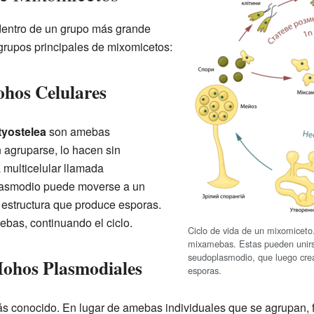
dentro de un grupo más grande
grupos principales de mixomicetos:
ohos Celulares
tyostelea
son amebas
 agruparse, lo hacen sin
multicelular llamada
lasmodio puede moverse a un
 estructura que produce esporas.
bas, continuando el ciclo.
Ciclo de vida de un mixomiceto
mixamebas. Estas pueden unirs
seudoplasmodio, que luego crea
ohos Plasmodiales
esporas.
ás conocido. En lugar de amebas individuales que se agrupan,