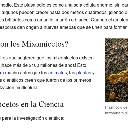
modio. Este plasmodio es como una sola célula enorme, sin par
 algunos pueden crecer hasta dos metros cuadrados, ¡siendo d
es brillantes como amarillo, marrón o blanco. Cuando el ambien
 esporas dan origen a nuevas amebas que se unen para formar
on los Mixomicetos?
stros que sugieren que los mixomicetos existen
¡hace más de 2100 millones de años! Esto
ra
mucho antes que los
animales
, las
plantas
y
 científicos creen que fueron de los primeros
zación multicelular.
cetos en la Ciencia
Plasmodio d
mixomiceto pl
para la investigación científica: