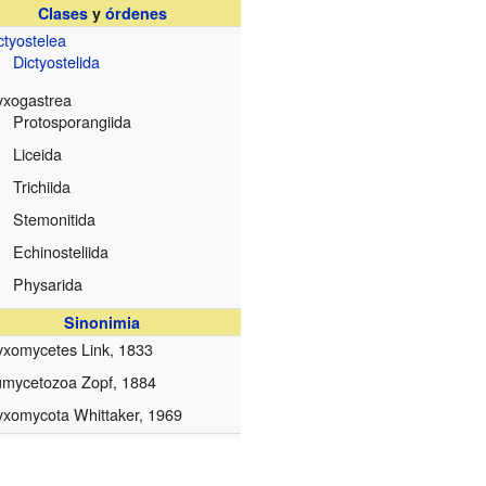
Clases
y
órdenes
ctyostelea
Dictyostelida
xogastrea
Protosporangiida
Liceida
Trichiida
Stemonitida
Echinosteliida
Physarida
Sinonimia
xomycetes Link, 1833
mycetozoa Zopf, 1884
xomycota Whittaker, 1969