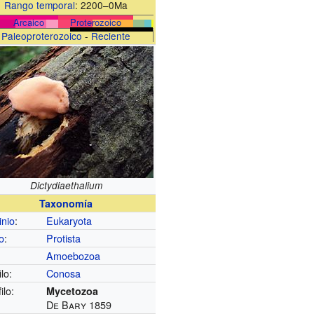
Rango temporal
:
2200–0Ma
Arcaico
Proterozoico
Paleoproterozoico
-
Reciente
Dictydiaethalium
Taxonomía
nio
:
Eukaryota
o
:
Protista
Amoebozoa
lo:
Conosa
ilo:
Mycetozoa
De Bary 1859