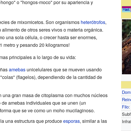
hongo" o "hongos-moco" por su apariencia y
Had.
Fan.
ecies de mixomicetos. Son organismos
heterótrofos
,
u alimento de otros seres vivos o materia orgánica.
 una sola célula, o crecer hasta ser enormes,
1 metro y pesando 20 kilogramos!
mas principales a lo largo de su vida:
eñas
amebas
unicelulares que se mueven usando
"colas" (flagelos), dependiendo de la cantidad de
Domi
en una gran masa de citoplasma con muchos núcleos
Rein
o de amebas individuales que se unen (un
Filo
:
 forma que se ve como un moho mucilaginoso.
Subfi
lla una estructura que produce
esporas
, similar a las
Infraf