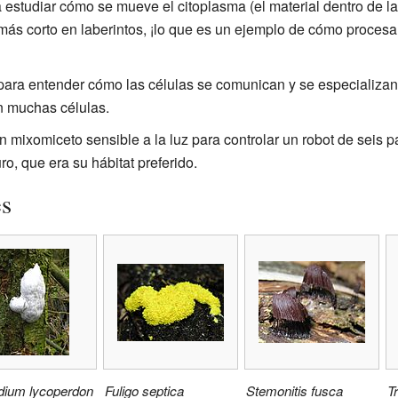
estudiar cómo se mueve el citoplasma (el material dentro de las
ás corto en laberintos, ¡lo que es un ejemplo de cómo procesan
 para entender cómo las células se comunican y se especializa
n muchas células.
n mixomiceto sensible a la luz para controlar un robot de seis p
ro, que era su hábitat preferido.
es
idium lycoperdon
Fuligo septica
Stemonitis fusca
Tr