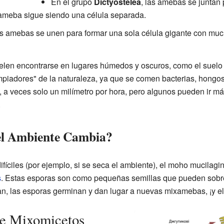
En el grupo
Dictyostelea
, las amebas se juntan 
ameba sigue siendo una célula separada.
as amebas se unen para formar una sola célula gigante con mu
len encontrarse en lugares húmedos y oscuros, como el suelo
iadores" de la naturaleza, ya que se comen bacterias, hongos
a veces solo un milímetro por hora, pero algunos pueden ir má
.
el Ambiente Cambia?
ifíciles (por ejemplo, si se seca el ambiente), el moho mucilag
s
. Estas esporas son como pequeñas semillas que pueden sobrevi
n, las esporas germinan y dan lugar a nuevas mixamebas, ¡y el
de Mixomicetos