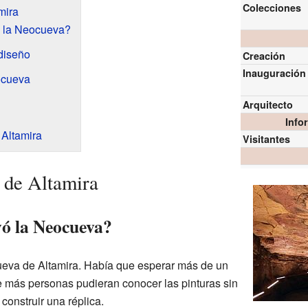
Colecciones
mira
ó la Neocueva?
 diseño
Creación
Inauguración
ocueva
Arquitecto
Info
Altamira
Visitantes
 de Altamira
yó la Neocueva?
cueva de Altamira. Había que esperar más de un
e más personas pudieran conocer las pinturas sin
 construir una réplica.