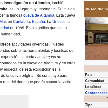
e Investigación de Altamira
, también
mira
, es un lugar muy importante. Su misión
Museo Nacion
ocer la famosa
cueva de Altamira
. Esta cueva
 Mar
, en
Cantabria
,
España
. La
Unesco
la
nidad
en 1985. Esto significa que es un
la humanidad.
frece actividades divertidas. Puedes
rendes sobre las herramientas y técnicas de
a exposición llamada
Los tiempos de
contrados en la cueva de Altamira y en otros
y especial de esta exposición es la
País
 de la cueva original. Se construyó para
Comunidad
a real del daño que podría causar la visita
Localidad
Coordenadas
Tipo