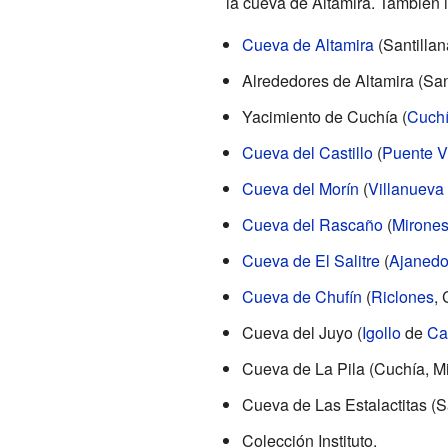
la cueva de Altamira. También 
Cueva de Altamira
(Santillan
Alrededores de Altamira (Sant
Yacimiento de Cuchía (
Cuch
Cueva del Castillo
(
Puente V
Cueva del Morín
(
Villanueva
Cueva del Rascaño
(
Mirone
Cueva de El Salitre
(
Ajaned
Cueva de Chufín
(
Riclones
, 
Cueva del Juyo (
Igollo
de
Ca
Cueva de La Pila (Cuchía, Mi
Cueva de Las Estalactitas (Sa
Colección Instituto.