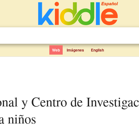
Web
Imágenes
English
a niños