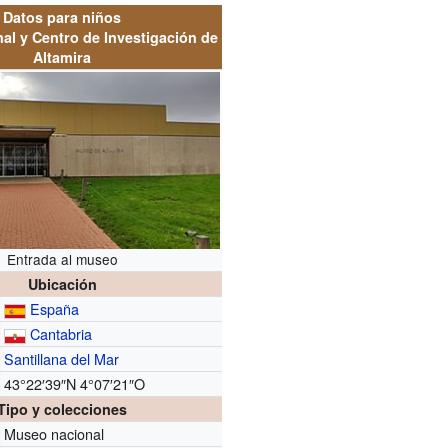
Datos para niños
al y Centro de Investigación de
Altamira
Entrada al museo
Ubicación
España
Cantabria
Santillana del Mar
43°22′39″N
4°07′21″O
Tipo y colecciones
Museo nacional