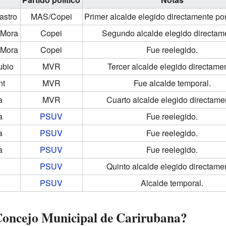
astro
MAS/Copei
Primer alcalde elegido directamente por
 Mora
Copei
Segundo alcalde elegido directam
 Mora
Copei
Fue reelegido.
ubio
MVR
Tercer alcalde elegido directame
nt
MVR
Fue alcalde temporal.
a
MVR
Cuarto alcalde elegido directame
a
PSUV
Fue reelegido.
a
PSUV
Fue reelegido.
a
PSUV
Fue reelegido.
PSUV
Quinto alcalde elegido directame
PSUV
Alcalde temporal.
Concejo Municipal de Carirubana?