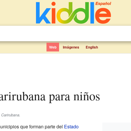
Web
Imágenes
English
Carirubana para niños
 Carirubana.
unicipios que forman parte del
Estado