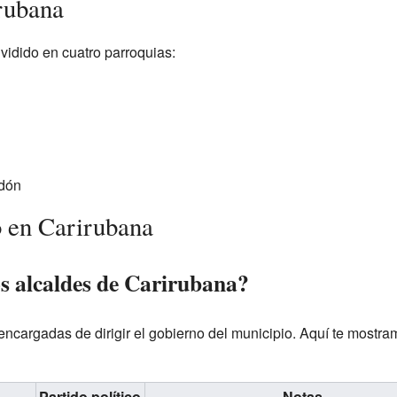
rubana
vidido en cuatro parroquias:
dón
o en Carirubana
os alcaldes de Carirubana?
encargadas de dirigir el gobierno del municipio. Aquí te mostra
Partido político
Notas