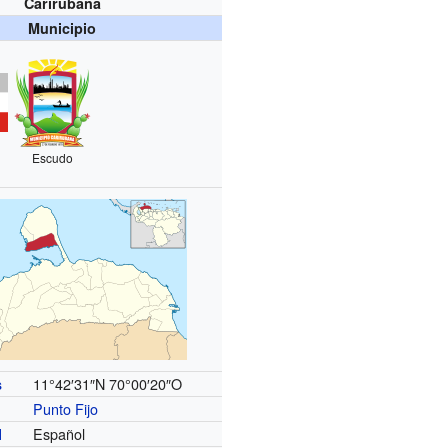
Carirubana
Municipio
Escudo
11°42′31″N
70°00′20″O
s
Punto Fijo
Español
l