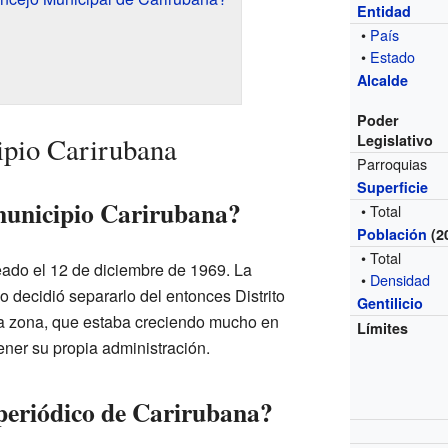
Entidad
•
País
•
Estado
Alcalde
Poder
ipio Carirubana
Legislativo
Parroquias
Superficie
municipio Carirubana?
• Total
Población
(2
• Total
eado el 12 de diciembre de 1969. La
•
Densidad
 decidió separarlo del entonces Distrito
Gentilicio
la zona, que estaba creciendo mucho en
Límites
tener su propia administración.
 periódico de Carirubana?