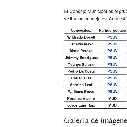
El Concejo Municipal es el gr
se llaman concejales. Aquí est
Concejales:
Partido político
Wildredo Bocett
PSUV
Osneida Mavo
PSUV
Maria Perozo
PSUV
Jhimmy Rodríguez
PSUV
Ydanys Salazar
PSUV
Pedro Da Costa
PSUV
Obrian Díaz
PSUV
Sabrina Leal
PSUV
Williams Bravo
PSUV
Roraima Atacho
MUD
Jorge Luis Ruíz
MUD
Galería de imágen