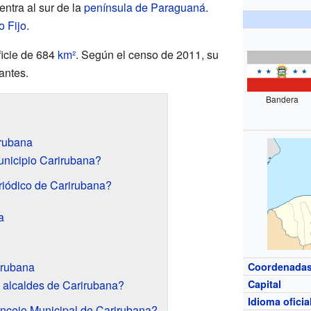
entra al sur de la
península de Paraguaná
.
o Fijo
.
ficie de 684
km²
. Según el censo de 2011, su
antes.
Bandera
irubana
unicipio Carirubana?
eriódico de Carirubana?
a
irubana
Coordenada
 alcaldes de Carirubana?
Capital
Idioma oficia
ncejo Municipal de Carirubana?