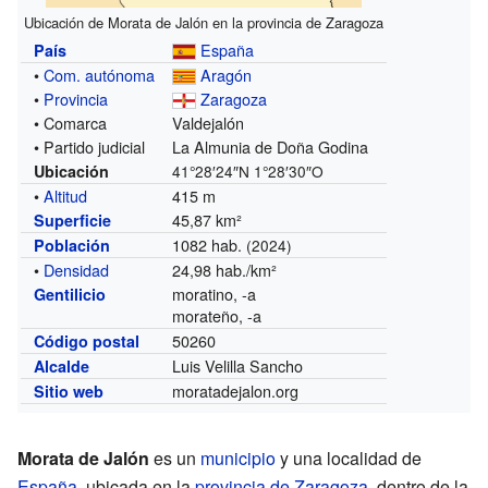
Ubicación de Morata de Jalón en la provincia de Zaragoza
España
País
•
Com. autónoma
Aragón
•
Provincia
Zaragoza
• Comarca
Valdejalón
• Partido judicial
La Almunia de Doña Godina
Ubicación
41°28′24″N
1°28′30″O
•
Altitud
415 m
45,87 km²
Superficie
1082 hab.
Población
(2024)
•
Densidad
24,98 hab./km²
moratino, -a
Gentilicio
morateño, -a
50260
Código postal
Luis Velilla Sancho
Alcalde
moratadejalon.org
Sitio web
Morata de Jalón
es un
municipio
y una localidad de
España
, ubicada en la
provincia de Zaragoza
, dentro de la