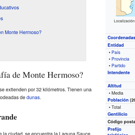
ducativos
és
Localizació
 en Monte Hermoso?
Coordenada
Entidad
•
País
•
Provincia
•
Partido
afía de Monte Hermoso?
Intendente
Altitud
e extienden por 32 kilómetros. Tienen una
• Media
 rodeadas de
dunas
.
Población
(2
• Total
rande
Gentilicio
Código posta
Prefijo
de la ciudad, se encuentra la Laguna Sauce
telefónico