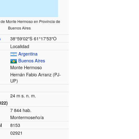
n de Monte Hermoso en Provincia de
Buenos Aires
38°59′02″S
61°17′53″O
s
Localidad
Argentina
Buenos Aires
Monte Hermoso
Hernán Fabio Arranz (PJ-
UP)
24 m s. n. m.
022)
7 844 hab.
Montermoseño/a
8153
l
02921