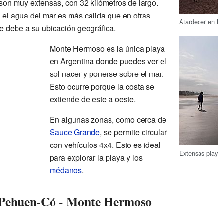
on muy extensas, con 32 kilómetros de largo.
e el agua del mar es más cálida que en otras
Atardecer en
e debe a su ubicación geográfica.
Monte Hermoso es la única playa
en Argentina donde puedes ver el
sol nacer y ponerse sobre el mar.
Esto ocurre porque la costa se
extiende de este a oeste.
En algunas zonas, como cerca de
Sauce Grande
, se permite circular
con vehículos 4x4. Esto es ideal
Extensas pla
para explorar la playa y los
médanos
.
 Pehuen-Có - Monte Hermoso