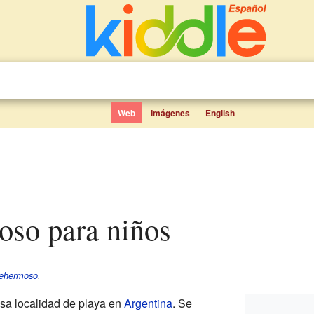
Web
Imágenes
English
oso para niños
ehermoso
.
a localidad de playa en
Argentina
. Se