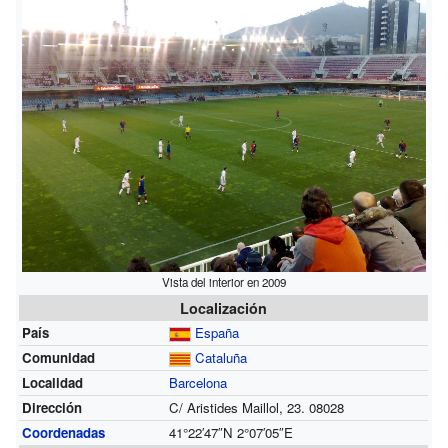
Vista del interior en 2009
Localización
País
España
Comunidad
Cataluña
Localidad
Barcelona
Dirección
C/ Aristides Maillol, 23. 08028
Coordenadas
41°22′47″N
2°07′05″E