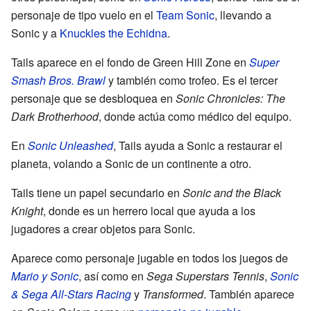
personaje de tipo vuelo en el
Team Sonic
, llevando a
Sonic y a
Knuckles the Echidna
.
Tails aparece en el fondo de Green Hill Zone en
Super
Smash Bros. Brawl
y también como trofeo. Es el tercer
personaje que se desbloquea en
Sonic Chronicles: The
Dark Brotherhood
, donde actúa como médico del equipo.
En
Sonic Unleashed
, Tails ayuda a Sonic a restaurar el
planeta, volando a Sonic de un continente a otro.
Tails tiene un papel secundario en
Sonic and the Black
Knight
, donde es un herrero local que ayuda a los
jugadores a crear objetos para Sonic.
Aparece como personaje jugable en todos los juegos de
Mario y Sonic
, así como en
Sega Superstars Tennis
,
Sonic
& Sega All-Stars Racing
y
Transformed
. También aparece