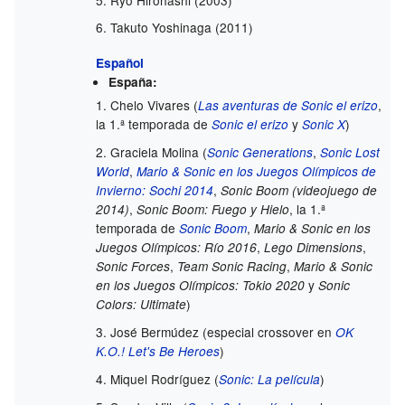
Takuto Yoshinaga (2011)
Español
España:
Chelo Vivares (
,
Las aventuras de Sonic el erizo
la 1.ª temporada de
y
)
Sonic el erizo
Sonic X
Graciela Molina (
,
Sonic Generations
Sonic Lost
,
World
Mario & Sonic en los Juegos Olímpicos de
,
Invierno: Sochi 2014
Sonic Boom (videojuego de
,
, la 1.ª
2014)
Sonic Boom: Fuego y Hielo
temporada de
,
Sonic Boom
Mario & Sonic en los
,
,
Juegos Olímpicos: Río 2016
Lego Dimensions
,
,
Sonic Forces
Team Sonic Racing
Mario & Sonic
y
en los Juegos Olímpicos: Tokio 2020
Sonic
)
Colors: Ultimate
José Bermúdez (especial crossover en
OK
)
K.O.! Let's Be Heroes
Miquel Rodríguez (
)
Sonic: La película