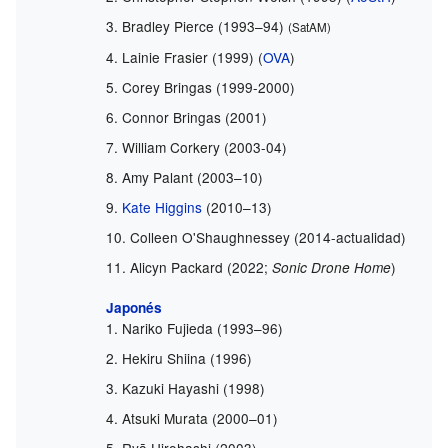
Bradley Pierce (1993–94)
(SatAM)
Lainie Frasier (1999) (
OVA
)
Corey Bringas (1999-2000)
Connor Bringas (2001)
William Corkery (2003-04)
Amy Palant (2003–10)
Kate Higgins
(2010–13)
Colleen O'Shaughnessey (2014-actualidad)
Alicyn Packard (2022;
)
Sonic Drone Home
Japonés
Nariko Fujieda (1993–96)
Hekiru Shiina (1996)
Kazuki Hayashi (1998)
Atsuki Murata (2000–01)
Ryō Hirohashi (2003)