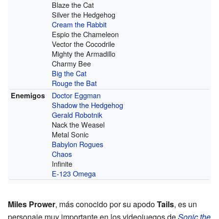
Blaze the Cat
Silver the Hedgehog
Cream the Rabbit
Espio the Chameleon
Vector the Cocodrile
Mighty the Armadillo
Charmy Bee
Big the Cat
Rouge the Bat
Doctor Eggman
Enemigos
Shadow the Hedgehog
Gerald Robotnik
Nack the Weasel
Metal Sonic
Babylon Rogues
Chaos
Infinite
E-123 Omega
Miles Prower
, más conocido por su apodo
Tails
, es un
personaje muy importante en los videojuegos de
Sonic the