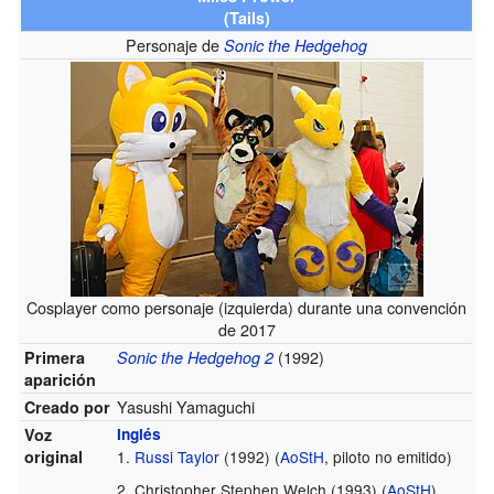
(Tails)
Personaje de
Sonic the Hedgehog
Cosplayer como personaje (izquierda) durante una convención
de 2017
(1992)
Primera
Sonic the Hedgehog 2
aparición
Yasushi Yamaguchi
Creado por
Voz
Inglés
original
Russi Taylor
(1992) (
AoStH
, piloto no emitido)
Christopher Stephen Welch (1993) (
AoStH
)