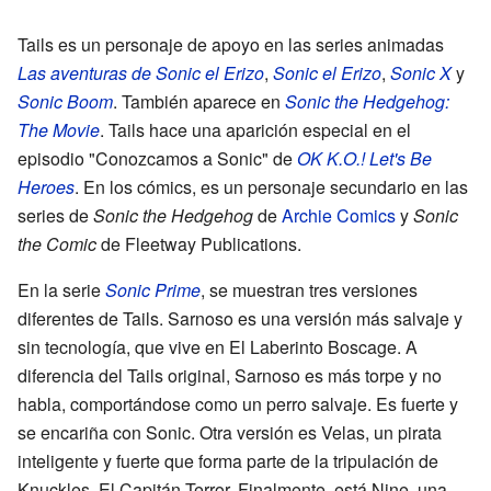
Tails es un personaje de apoyo en las series animadas
Las aventuras de Sonic el Erizo
,
Sonic el Erizo
,
Sonic X
y
Sonic Boom
. También aparece en
Sonic the Hedgehog:
The Movie
. Tails hace una aparición especial en el
episodio "Conozcamos a Sonic" de
OK K.O.! Let's Be
Heroes
. En los cómics, es un personaje secundario en las
series de
Sonic the Hedgehog
de
Archie Comics
y
Sonic
the Comic
de Fleetway Publications.
En la serie
Sonic Prime
, se muestran tres versiones
diferentes de Tails. Sarnoso es una versión más salvaje y
sin tecnología, que vive en El Laberinto Boscage. A
diferencia del Tails original, Sarnoso es más torpe y no
habla, comportándose como un perro salvaje. Es fuerte y
se encariña con Sonic. Otra versión es Velas, un pirata
inteligente y fuerte que forma parte de la tripulación de
Knuckles, El Capitán Terror. Finalmente, está Nine, una