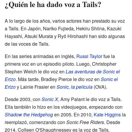
¿Quién le ha dado voz a Tails?
A lo largo de los años, varios actores han prestado su voz
a Tails. En Japón, Nariko Fujieda, Hekiru Shiina, Kazuki
Hayashi, Atsuki Murata y Ryō Hirohashi han sido algunas
de las voces de Tails.
En las series animadas en inglés,
Russi Taylor
fue la
primera voz en un episodio piloto. Luego, Christopher
Stephen Welch le dio voz en
Las aventuras de Sonic el
Erizo
. Más tarde, Bradley Pierce le dio voz en
Sonic el
Erizo
y Lainie Frasier en
Sonic, la película
(OVA).
Desde 2003, con
Sonic X
, Amy Palant le dio voz a Tails.
Ella también lo hizo en los videojuegos, empezando con
Shadow the Hedgehog
en 2005. En 2010,
Kate Higgins
la
reemplazó, comenzando con
Sonic Free Riders
. Desde
2014, Colleen O'Shaughnessey es la voz de Tails,