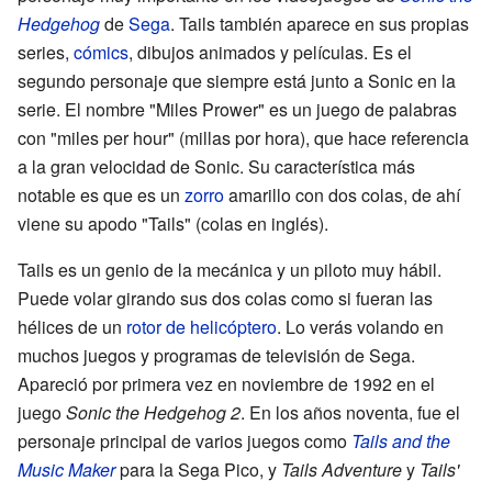
Hedgehog
de
Sega
. Tails también aparece en sus propias
series,
cómics
, dibujos animados y películas. Es el
segundo personaje que siempre está junto a Sonic en la
serie. El nombre "Miles Prower" es un juego de palabras
con "miles per hour" (millas por hora), que hace referencia
a la gran velocidad de Sonic. Su característica más
notable es que es un
zorro
amarillo con dos colas, de ahí
viene su apodo "Tails" (colas en inglés).
Tails es un genio de la mecánica y un piloto muy hábil.
Puede volar girando sus dos colas como si fueran las
hélices de un
rotor de helicóptero
. Lo verás volando en
muchos juegos y programas de televisión de Sega.
Apareció por primera vez en noviembre de 1992 en el
juego
Sonic the Hedgehog 2
. En los años noventa, fue el
personaje principal de varios juegos como
Tails and the
Music Maker
para la Sega Pico, y
Tails Adventure
y
Tails'