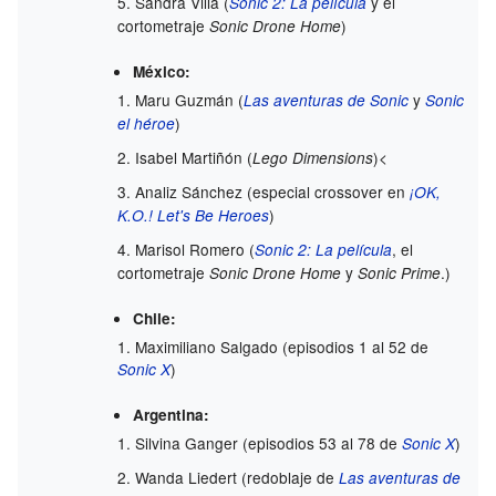
Sandra Villa (
y el
Sonic 2: La película
cortometraje
)
Sonic Drone Home
México:
Maru Guzmán (
y
Las aventuras de Sonic
Sonic
)
el héroe
Isabel Martiñón (
)<
Lego Dimensions
Analiz Sánchez (especial crossover en
¡OK,
)
K.O.! Let's Be Heroes
Marisol Romero (
, el
Sonic 2: La película
cortometraje
y
.)
Sonic Drone Home
Sonic Prime
Chile:
Maximiliano Salgado (episodios 1 al 52 de
)
Sonic X
Argentina:
Silvina Ganger (episodios 53 al 78 de
)
Sonic X
Wanda Liedert (redoblaje de
Las aventuras de