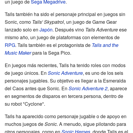
un juego de
Sega Megadrive
.
Tails también ha sido el personaje principal en juegos sin
Sonic, como
Tails' Skypatrol
, un juego de Game Gear
lanzado solo en
Japón
. Después vino
Tails Adventure
ese
mismo año, un juego de plataformas con elementos de
RPG
. Tails también es el protagonista de
Tails and the
Music Maker
para la Sega Pico.
En juegos más recientes, Tails ha tenido roles con modos
de juego únicos. En
Sonic Adventure
, es uno de los seis
personajes jugables. Su objetivo es llegar a la Esmeralda
del Caos antes que Sonic. En
Sonic Adventure 2
, aparece
en segmentos de disparos en tercera persona, dentro de
su robot "Cyclone".
Tails ha aparecido como personaje jugable o de apoyo en
muchos juegos de
Sonic
. A menudo, sigue pilotando para
otros personajes, como en
Sonic Heroes
, donde Tails es el