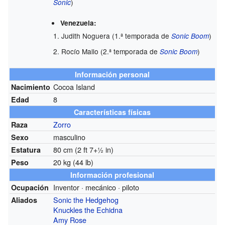
)
Sonic
Venezuela:
Judith Noguera (1.ª temporada de
)
Sonic Boom
Rocío Mallo (2.ª temporada de
)
Sonic Boom
Información personal
Cocoa Island
Nacimiento
8
Edad
Características físicas
Zorro
Raza
masculino
Sexo
80 cm (2 ft 7+1⁄2 in)
Estatura
20 kg (44 lb)
Peso
Información profesional
Inventor · mecánico · piloto
Ocupación
Sonic the Hedgehog
Aliados
Knuckles the Echidna
Amy Rose