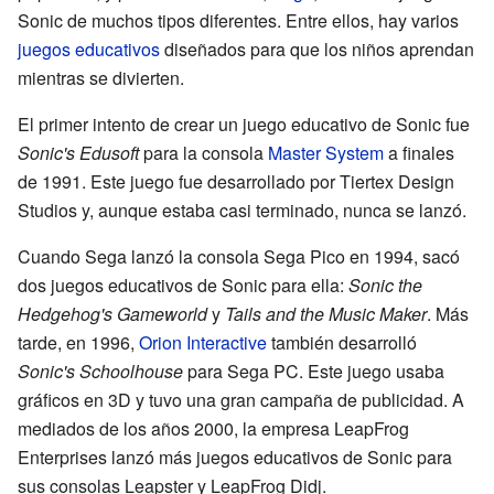
Sonic de muchos tipos diferentes. Entre ellos, hay varios
juegos educativos
diseñados para que los niños aprendan
mientras se divierten.
El primer intento de crear un juego educativo de Sonic fue
Sonic's Edusoft
para la consola
Master System
a finales
de 1991. Este juego fue desarrollado por Tiertex Design
Studios y, aunque estaba casi terminado, nunca se lanzó.
Cuando Sega lanzó la consola Sega Pico en 1994, sacó
dos juegos educativos de Sonic para ella:
Sonic the
Hedgehog's Gameworld
y
Tails and the Music Maker
. Más
tarde, en 1996,
Orion Interactive
también desarrolló
Sonic's Schoolhouse
para Sega PC. Este juego usaba
gráficos en 3D y tuvo una gran campaña de publicidad. A
mediados de los años 2000, la empresa LeapFrog
Enterprises lanzó más juegos educativos de Sonic para
sus consolas Leapster y LeapFrog Didj.