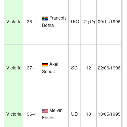
G
Francois
Ve
Victoria
38–1
TKO
12
09/11/1996
(12)
Botha
N
Es
Un
St
Axel
Do
Victoria
37–1
SD
12
22/06/1996
Schulz
No
We
Al
Ar
Melvin
Sa
Victoria
36–1
UD
10
13/05/1995
Foster
Ca
Es