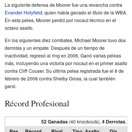
La siguiente defensa de Moorer fue una revancha contra
Evander Holyfield
, quien había ganado el título de la WBA.
En esta pelea, Moorer perdió por nocaut técnico en el
octavo asalto.
En los siguientes diez combates, Michael Moorer tuvo dos
derrotas y un empate. Después de un tiempo de
inactividad, regresó al ring en 2006. Ganó varias peleas
más, incluyendo una victoria por nocaut en el primer asalto
contra Cliff Couser. Su última pelea registrada fue el 8 de
febrero de 2008 contra Shelby Gross, la cual también
ganó.
Récord Profesional
52 Ganadas
(40 knockouts),
4 Derrotas
,
1
Res.
Récord
Rival
Tipo
Asalto
Día