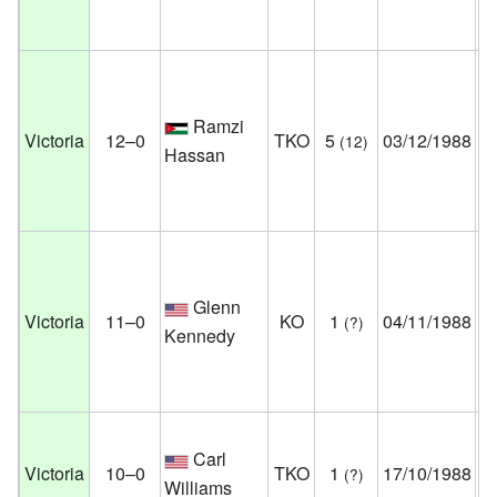
Es
Un
Ramzi
Pa
Victoria
12–0
TKO
5
03/12/1988
(12)
Hassan
Es
Un
Ho
Glenn
Ve
Victoria
11–0
KO
1
04/11/1988
(?)
Kennedy
N
Es
Un
Carl
Ar
Victoria
10–0
TKO
1
17/10/1988
(?)
Williams
Es