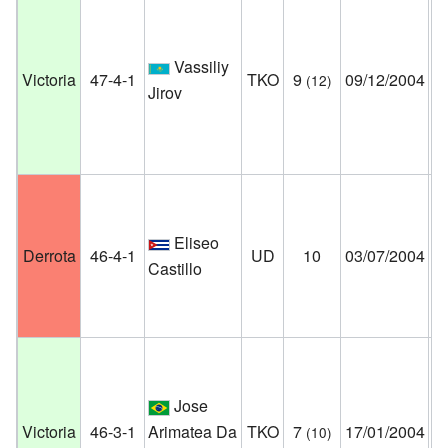
Re
Ca
Vassiliy
Victoria
47-4-1
TKO
9
09/12/2004
(12)
Te
Jirov
Ca
Es
Un
Ai
Eliseo
Ar
Derrota
46-4-1
UD
10
03/07/2004
Castillo
Fl
Es
Un
Ca
Jose
Co
Victoria
46-3-1
Arimatea Da
TKO
7
17/01/2004
(10)
Cr