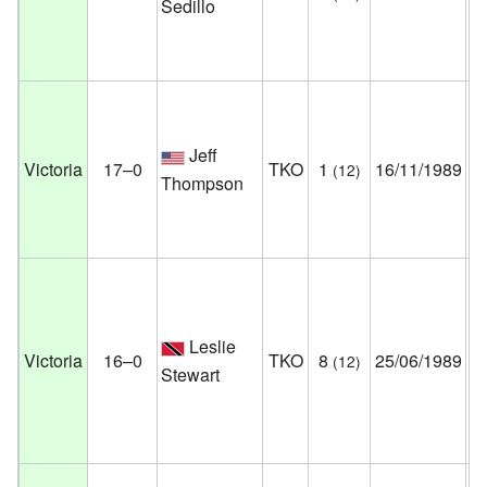
Sedillo
Mí
Es
Un
In
Jeff
At
Victoria
17–0
TKO
1
16/11/1989
(12)
Thompson
Nu
Es
Un
Co
Ce
Leslie
Victoria
16–0
TKO
8
25/06/1989
(12)
At
Stewart
Nu
Es
Un