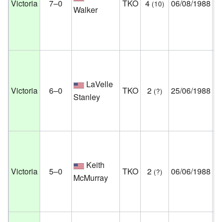
Victoria
7–0
TKO
4
06/08/1988
(10)
Ve
Walker
N
Es
Un
Ar
LaVelle
De
Victoria
6–0
TKO
2
25/06/1988
(?)
Stanley
Mí
Es
Un
Ho
Keith
Ve
Victoria
5–0
TKO
2
06/06/1988
(?)
McMurray
N
Es
Un