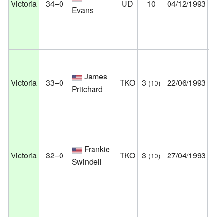
Victoria
34–0
UD
10
04/12/1993
Ce
Evans
N
Es
Un
Ci
James
Victoria
33–0
TKO
3
22/06/1993
(10)
Je
Pritchard
Es
Un
Pa
Frankie
Au
Victoria
32–0
TKO
3
27/04/1993
(10)
Swindell
Mí
Es
Un
Ho