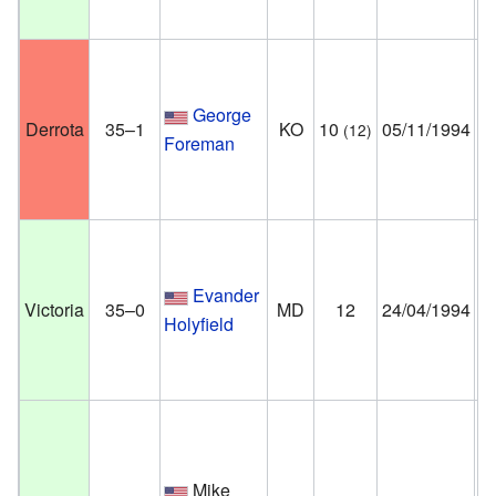
Un
G
George
Ve
Derrota
35–1
KO
10
05/11/1994
(12)
Foreman
N
Es
Un
Pa
Evander
Ve
Victoria
35–0
MD
12
24/04/1994
Holyfield
N
Es
Un
Sp
Co
Mike