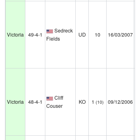
Ha
Ho
Sedreck
Ca
Victoria
49-4-1
UD
10
16/03/2007
Fields
Ho
Fl
Es
Un
Ha
Ho
Cliff
Ca
Victoria
48-4-1
KO
1
09/12/2006
(10)
Couser
Ho
Fl
Es
Un