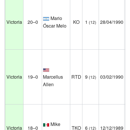
Ho
Ca
Mario
Victoria
20–0
KO
1
28/04/1990
(12)
At
Óscar Melo
Nu
Es
Un
Co
Ha
Victoria
19–0
Marcellus
RTD
9
03/02/1990
(12)
Ci
Allen
Je
Es
Un
Pa
Mike
Au
Victoria
18–0
TKO
6
12/12/1989
(12)