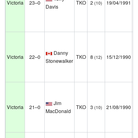
Victoria
23–0
TKO
2
19/04/1991
(10)
At
Davis
Nu
Es
Un
Ar
Danny
Pi
Victoria
22–0
TKO
8
15/12/1990
(12)
Stonewalker
Pe
Es
Un
Pa
Jim
Au
Victoria
21–0
TKO
3
21/08/1990
(10)
MacDonald
Mí
Es
Un