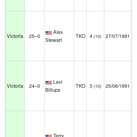
Un
Sc
Alex
No
Victoria
25–0
TKO
4
27/07/1991
(10)
Stewart
Vi
Es
Un
Pa
Levi
Au
Victoria
24–0
TKO
3
25/06/1991
(10)
Billups
Mí
Es
Un
Co
Ce
Terry