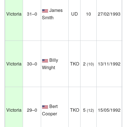
Ca
James
Victoria
31–0
UD
10
27/02/1993
At
Smith
Nu
Es
Un
Ma
Billy
La
Victoria
30–0
TKO
2
13/11/1992
(10)
Wright
N
Es
Un
Ma
Bert
At
Victoria
29–0
TKO
5
15/05/1992
(12)
Cooper
Nu
Es