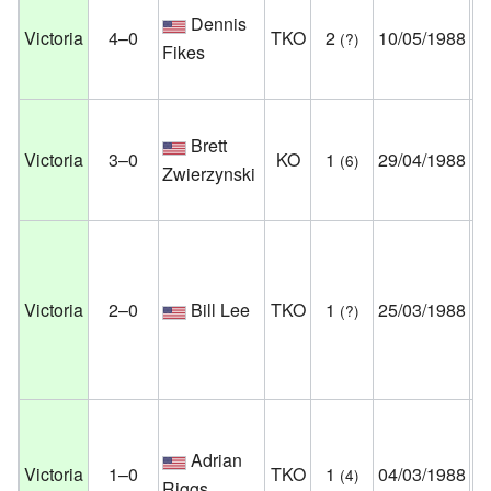
Dennis
Ar
Victoria
4–0
TKO
2
10/05/1988
(?)
Fikes
Es
Un
Brett
Mí
Victoria
3–0
KO
1
29/04/1988
(6)
Zwierzynski
Es
Un
Ar
De
Victoria
2–0
Bill Lee
TKO
1
25/03/1988
(?)
Mí
Es
Un
Ve
Adrian
Victoria
1–0
TKO
1
04/03/1988
(4)
N
Riggs