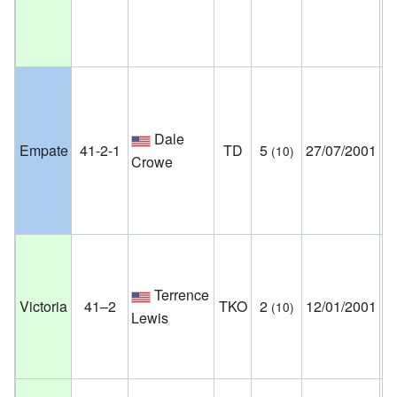
O
Es
Un
Ea
Mo
Dale
Empate
41-2-1
TD
5
27/07/2001
(10)
Pl
Crowe
Mí
Es
Un
St
Terrence
Co
Victoria
41–2
TKO
2
12/01/2001
(10)
Lewis
O
Es
Un