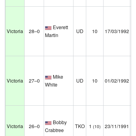
Un
Pa
Everett
Au
Victoria
28–0
UD
10
17/03/1992
Martin
Mí
Es
Un
Pa
Mike
Ve
Victoria
27–0
UD
10
01/02/1992
White
N
Es
Un
O
Bobby
Victoria
26–0
TKO
1
23/11/1991
(10)
Ge
Crabtree
Es