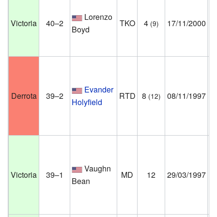
Au
Lorenzo
Victoria
40–2
TKO
4
17/11/2000
(9)
Bu
Boyd
Io
Un
Ma
Evander
La
Derrota
39–2
RTD
8
08/11/1997
(12)
Holyfield
N
Es
Un
Ho
Vaughn
Ve
Victoria
39–1
MD
12
29/03/1997
Bean
N
Es
Un