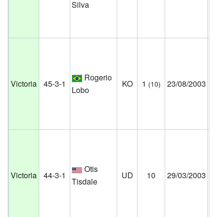
Silva
Fl
Es
Un
Ca
Co
Rogerio
Victoria
45-3-1
KO
1
23/08/2003
(10)
Cr
Lobo
Fl
Es
Un
Ca
Co
Otis
Victoria
44-3-1
UD
10
29/03/2003
Cr
Tisdale
Fl
Es
Un