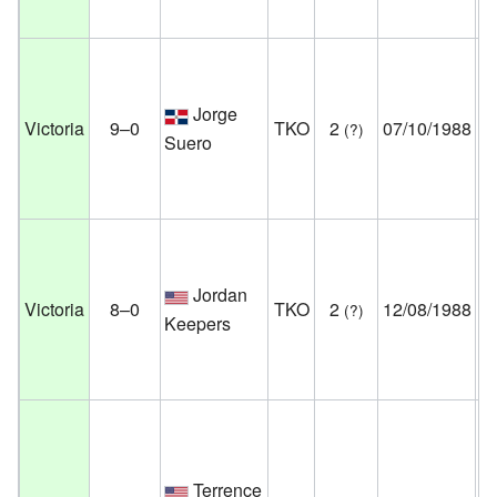
Un
Pa
Jorge
Au
Victoria
9–0
TKO
2
07/10/1988
(?)
Suero
Mí
Es
Un
Cl
Jordan
Mi
Victoria
8–0
TKO
2
12/08/1988
(?)
Keepers
Wi
Es
Un
Ho
Ca
Terrence