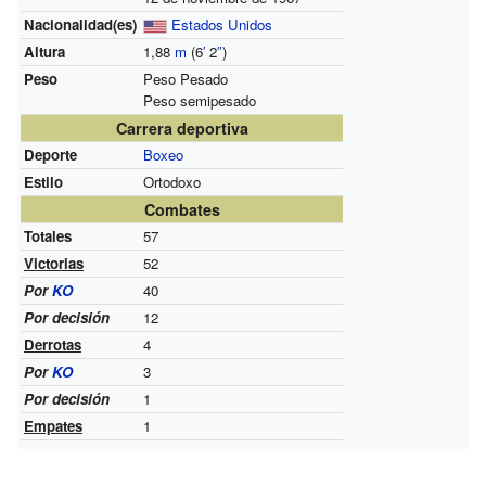
Nacionalidad(es)
Estados Unidos
Altura
1,88
m
(6
′
2
″
)
Peso
Peso Pesado
Peso semipesado
Carrera deportiva
Deporte
Boxeo
Estilo
Ortodoxo
Combates
Totales
57
Victorias
52
Por
KO
40
Por decisión
12
Derrotas
4
Por
KO
3
Por decisión
1
Empates
1