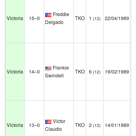
Pa
Freddie
Au
Victoria
15–0
TKO
1
22/04/1989
(12)
Delgado
Mí
Es
Un
M
Hi
Frankie
Victoria
14–0
TKO
6
19/02/1989
(12)
Mo
Swindell
Pe
Es
Un
Pa
Víctor
Au
Victoria
13–0
TKO
2
14/01/1989
(12)
Claudio
Mí