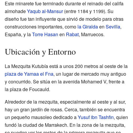
Este minarete fue terminado durante el reinado del califa
almohade
Yaqub al-Mansur
(entre 1184 y 1199). Su
diseño fue tan influyente que sirvió de modelo para otras
construcciones importantes, como
la Giralda
en
Sevilla
,
España, y la
Torre Hasan
en
Rabat
, Marruecos.
Ubicación y Entorno
La Mezquita Kutubía está a unos 200 metros al oeste de la
plaza de Yamaa el Fna
, un lugar de mercado muy antiguo
y concurrido. Se sitúa en la avenida Mohamed V, frente a
la plaza de Foucauld.
Alrededor de la mezquita, especialmente al oeste y al sur,
hay un gran jardín de rosas. Cerca, también se encuentra
un pequeño mausoleo dedicado a
Yusuf ibn Tashfin
, quien
fundó la ciudad de Marrakech. En la zona de la mezquita,
se pueden ver los restos de la primera mezquita que se