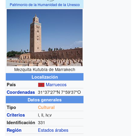
Patrimonio de la Humanidad de la Unesco
Mezquita Kutubía de Marrakech
Localización
Marruecos
País
31°37′27″N
7°59′37″O
Coordenadas
Datos generales
Tipo
Cultural
i, ii, iv,v
Criterios
331
Identificación
Estados árabes
Región