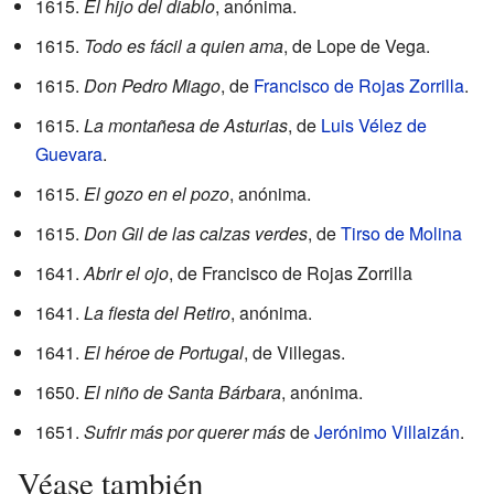
1615.
El hijo del diablo
, anónima.
1615.
Todo es fácil a quien ama
, de Lope de Vega.
1615.
Don Pedro Miago
, de
Francisco de Rojas Zorrilla
.
1615.
La montañesa de Asturias
, de
Luis Vélez de
Guevara
.
1615.
El gozo en el pozo
, anónima.
1615.
Don Gil de las calzas verdes
, de
Tirso de Molina
1641.
Abrir el ojo
, de Francisco de Rojas Zorrilla
1641.
La fiesta del Retiro
, anónima.
1641.
El héroe de Portugal
, de Villegas.
1650.
El niño de Santa Bárbara
, anónima.
1651.
Sufrir más por querer más
de
Jerónimo Villaizán
.
Véase también