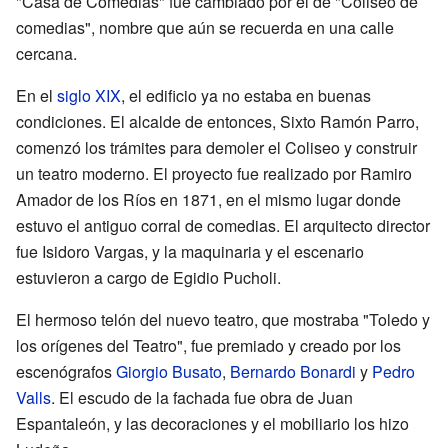
"Casa de Comedias" fue cambiado por el de "Coliseo de
comedias", nombre que aún se recuerda en una calle
cercana.
En el
siglo XIX
, el edificio ya no estaba en buenas
condiciones. El alcalde de entonces, Sixto Ramón Parro,
comenzó los trámites para demoler el Coliseo y construir
un teatro moderno. El proyecto fue realizado por Ramiro
Amador de los Ríos en 1871, en el mismo lugar donde
estuvo el antiguo corral de comedias. El arquitecto director
fue Isidoro Vargas, y la maquinaria y el escenario
estuvieron a cargo de Egidio Pucholi.
El hermoso telón del nuevo teatro, que mostraba "Toledo y
los orígenes del Teatro", fue premiado y creado por los
escenógrafos
Giorgio Busato
,
Bernardo Bonardi
y
Pedro
Valls
. El escudo de la fachada fue obra de Juan
Espantaleón, y las decoraciones y el mobiliario los hizo