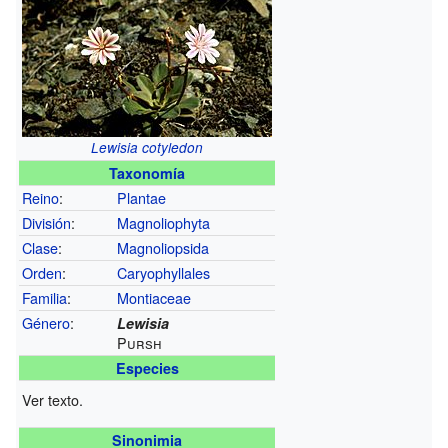
Lewisia cotyledon
Taxonomía
Reino
:
Plantae
División
:
Magnoliophyta
Clase
:
Magnoliopsida
Orden
:
Caryophyllales
Familia
:
Montiaceae
Género
:
Lewisia
Pursh
Especies
Ver texto.
Sinonimia