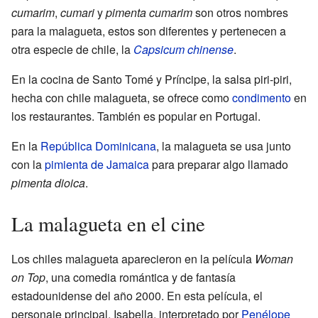
cumarim
,
cumari
y
pimenta cumarim
son otros nombres
para la malagueta, estos son diferentes y pertenecen a
otra especie de chile, la
Capsicum chinense
.
En la cocina de Santo Tomé y Príncipe, la salsa piri-piri,
hecha con chile malagueta, se ofrece como
condimento
en
los restaurantes. También es popular en Portugal.
En la
República Dominicana
, la malagueta se usa junto
con la
pimienta de Jamaica
para preparar algo llamado
pimenta dioica
.
La malagueta en el cine
Los chiles malagueta aparecieron en la película
Woman
on Top
, una comedia romántica y de fantasía
estadounidense del año 2000. En esta película, el
personaje principal, Isabella, interpretado por
Penélope