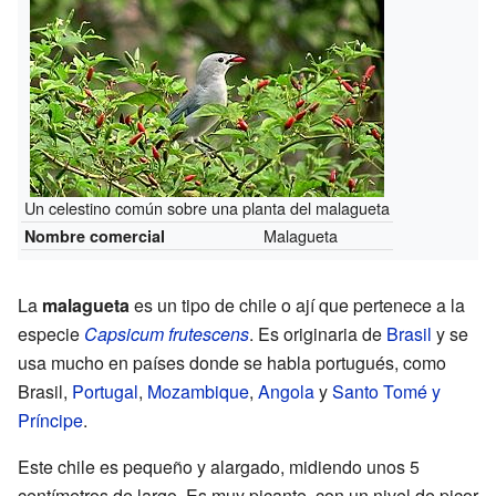
Un celestino común sobre una planta del malagueta
Malagueta
Nombre comercial
La
malagueta
es un tipo de chile o ají que pertenece a la
especie
Capsicum frutescens
. Es originaria de
Brasil
y se
usa mucho en países donde se habla portugués, como
Brasil,
Portugal
,
Mozambique
,
Angola
y
Santo Tomé y
Príncipe
.
Este chile es pequeño y alargado, midiendo unos 5
centímetros de largo. Es muy picante, con un nivel de picor