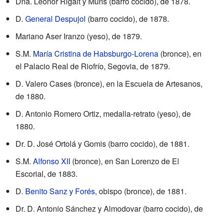
Dña. Leonor Rigalt y Muns (barro cocido), de 1878.
D.
General Despujol
(barro cocido), de 1878.
Mariano Aser Iranzo (yeso), de 1879.
S.M.
María Cristina de Habsburgo-Lorena
(bronce), en
el Palacio Real de Riofrío, Segovia, de 1879.
D. Valero Cases (bronce), en la Escuela de Artesanos,
de 1880.
D. Antonio Romero Ortiz, medalla-retrato (yeso), de
1880.
Dr. D. José Ortolá y Gomis (barro cocido), de 1881.
S.M.
Alfonso XII
(bronce), en San Lorenzo de El
Escorial, de 1883.
D.
Benito Sanz y Forés
, obispo (bronce), de 1881.
Dr. D. Antonio Sánchez y Almodovar (barro cocido), de