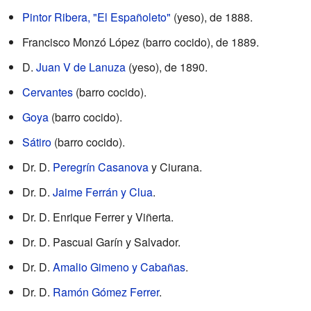
Pintor Ribera, "El Españoleto"
(yeso), de 1888.
Francisco Monzó López (barro cocido), de 1889.
D.
Juan V de Lanuza
(yeso), de 1890.
Cervantes
(barro cocido).
Goya
(barro cocido).
Sátiro
(barro cocido).
Dr. D.
Peregrín Casanova
y Ciurana.
Dr. D.
Jaime Ferrán y Clua
.
Dr. D. Enrique Ferrer y Viñerta.
Dr. D. Pascual Garín y Salvador.
Dr. D.
Amalio Gimeno y Cabañas
.
Dr. D.
Ramón Gómez Ferrer
.