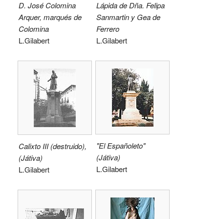
D. José Colomina
Lápida de Dña. Felipa
Arquer, marqués de
Sanmartin y Gea de
Colomina
Ferrero
L.Gilabert
L.Gilabert
"El Españoleto"
Calixto III (destruido),
(Játiva)
(Játiva)
L.Gilabert
L.Gilabert