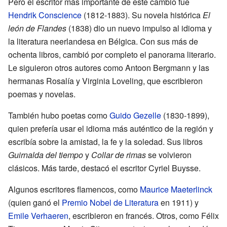
Pero el escritor más importante de este cambio fue
Hendrik Conscience
(1812-1883). Su novela histórica
El
león de Flandes
(1838) dio un nuevo impulso al idioma y
la literatura neerlandesa en Bélgica. Con sus más de
ochenta libros, cambió por completo el panorama literario.
Le siguieron otros autores como Antoon Bergmann y las
hermanas Rosalía y Virginia Loveling, que escribieron
poemas y novelas.
También hubo poetas como
Guido Gezelle
(1830-1899),
quien prefería usar el idioma más auténtico de la región y
escribía sobre la amistad, la fe y la soledad. Sus libros
Guirnalda del tiempo
y
Collar de rimas
se volvieron
clásicos. Más tarde, destacó el escritor Cyriel Buysse.
Algunos escritores flamencos, como
Maurice Maeterlinck
(quien ganó el
Premio Nobel de Literatura
en 1911) y
Emile Verhaeren
, escribieron en francés. Otros, como Félix