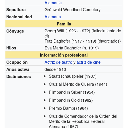
Alemania
Grünwald Woodland Cemetery
Sepultura
Alemana
Nacionalidad
Familia
Georg Witt (1926 - 1972) (fallecimiento de
Cónyuge
él)
Fritz Daghofer (1917 - 1919) (divorciados)
Eva Maria Daghofer (n. 1919)
Hijos
Información profesional
Actriz de teatro
y
actriz de cine
Ocupación
desde 1913
Años activa
Staatsschauspieler
(1937)
Distinciones
Cruz al Mérito de Guerra
(1944)
Filmband in Silber
(1954)
Filmband in Gold
(1962)
Premio Bambi
(1964)
Cruz de Comendador de la Orden del
Mérito de la República Federal
Alemana
(1967)