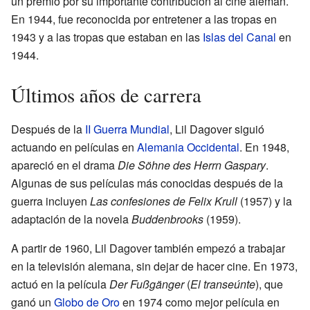
un premio por su importante contribución al cine alemán.
En 1944, fue reconocida por entretener a las tropas en
1943 y a las tropas que estaban en las
Islas del Canal
en
1944.
Últimos años de carrera
Después de la
II Guerra Mundial
, Lil Dagover siguió
actuando en películas en
Alemania Occidental
. En 1948,
apareció en el drama
Die Söhne des Herrn Gaspary
.
Algunas de sus películas más conocidas después de la
guerra incluyen
Las confesiones de Felix Krull
(1957) y la
adaptación de la novela
Buddenbrooks
(1959).
A partir de 1960, Lil Dagover también empezó a trabajar
en la televisión alemana, sin dejar de hacer cine. En 1973,
actuó en la película
Der Fußgänger
(
El transeúnte
), que
ganó un
Globo de Oro
en 1974 como mejor película en