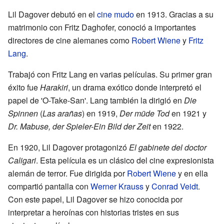
Lil Dagover debutó en el
cine mudo
en 1913. Gracias a su
matrimonio con Fritz Daghofer, conoció a importantes
directores de cine alemanes como
Robert Wiene
y
Fritz
Lang
.
Trabajó con Fritz Lang en varias películas. Su primer gran
éxito fue
Harakiri
, un drama exótico donde interpretó el
papel de 'O-Take-San'. Lang también la dirigió en
Die
Spinnen
(
Las arañas
) en 1919,
Der müde Tod
en 1921 y
Dr. Mabuse, der Spieler-Ein Bild der Zeit
en 1922.
En 1920, Lil Dagover protagonizó
El gabinete del doctor
Caligari
. Esta película es un clásico del cine expresionista
alemán de terror. Fue dirigida por
Robert Wiene
y en ella
compartió pantalla con
Werner Krauss
y
Conrad Veidt
.
Con este papel, Lil Dagover se hizo conocida por
interpretar a heroínas con historias tristes en sus