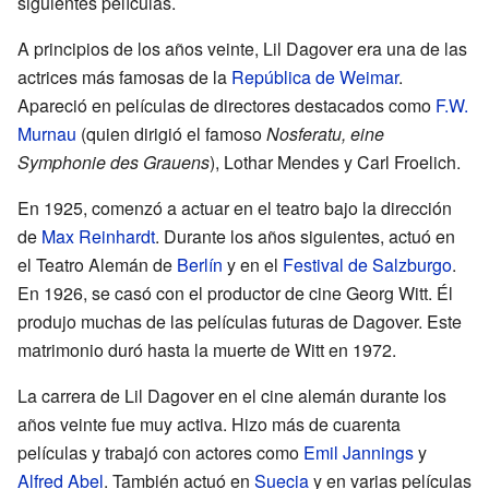
siguientes películas.
A principios de los años veinte, Lil Dagover era una de las
actrices más famosas de la
República de Weimar
.
Apareció en películas de directores destacados como
F.W.
Murnau
(quien dirigió el famoso
Nosferatu, eine
Symphonie des Grauens
), Lothar Mendes y Carl Froelich.
En 1925, comenzó a actuar en el teatro bajo la dirección
de
Max Reinhardt
. Durante los años siguientes, actuó en
el Teatro Alemán de
Berlín
y en el
Festival de Salzburgo
.
En 1926, se casó con el productor de cine Georg Witt. Él
produjo muchas de las películas futuras de Dagover. Este
matrimonio duró hasta la muerte de Witt en 1972.
La carrera de Lil Dagover en el cine alemán durante los
años veinte fue muy activa. Hizo más de cuarenta
películas y trabajó con actores como
Emil Jannings
y
Alfred Abel
. También actuó en
Suecia
y en varias películas