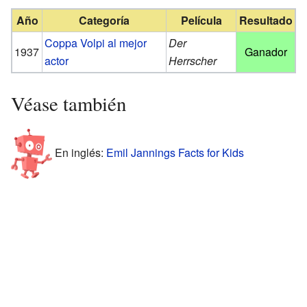
Año
Categoría
Película
Resultado
Coppa Volpi al mejor
Der
1937
Ganador
actor
Herrscher
Véase también
En inglés:
Emil Jannings Facts for Kids