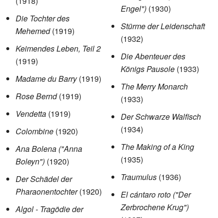
(1918)
Engel")
(1930)
Die Tochter des
Stürme der Leidenschaft
Mehemed
(1919)
(1932)
Keimendes Leben, Teil 2
Die Abenteuer des
(1919)
Königs Pausole
(1933)
Madame du Barry
(1919)
The Merry Monarch
Rose Bernd
(1919)
(1933)
Vendetta
(1919)
Der Schwarze Walfisch
(1934)
Colombine
(1920)
The Making of a King
Ana Bolena ("Anna
(1935)
Boleyn")
(1920)
Traumulus
(1936)
Der Schädel der
Pharaonentochter
(1920)
El cántaro roto ("Der
Zerbrochene Krug")
Algol - Tragödie der