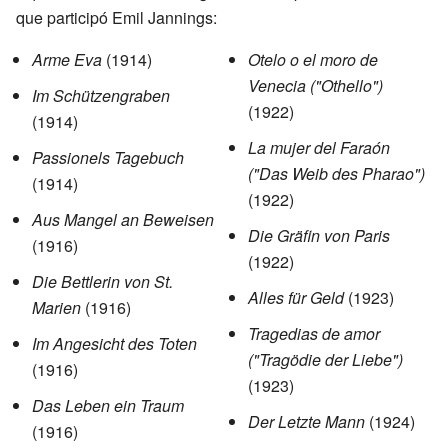
que participó Emil Jannings:
Arme Eva
(1914)
Otelo o el moro de
Venecia ("Othello")
Im Schützengraben
(1922)
(1914)
La mujer del Faraón
Passionels Tagebuch
("Das Weib des Pharao")
(1914)
(1922)
Aus Mangel an Beweisen
Die Gräfin von Paris
(1916)
(1922)
Die Bettlerin von St.
Alles für Geld
(1923)
Marien
(1916)
Tragedias de amor
Im Angesicht des Toten
("Tragödie der Liebe")
(1916)
(1923)
Das Leben ein Traum
Der Letzte Mann
(1924)
(1916)