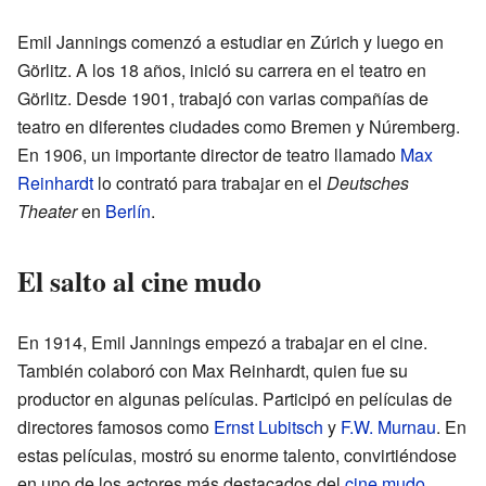
Emil Jannings comenzó a estudiar en Zúrich y luego en
Görlitz. A los 18 años, inició su carrera en el teatro en
Görlitz. Desde 1901, trabajó con varias compañías de
teatro en diferentes ciudades como Bremen y Núremberg.
En 1906, un importante director de teatro llamado
Max
Reinhardt
lo contrató para trabajar en el
Deutsches
Theater
en
Berlín
.
El salto al cine mudo
En 1914, Emil Jannings empezó a trabajar en el cine.
También colaboró con Max Reinhardt, quien fue su
productor en algunas películas. Participó en películas de
directores famosos como
Ernst Lubitsch
y
F.W. Murnau
. En
estas películas, mostró su enorme talento, convirtiéndose
en uno de los actores más destacados del
cine mudo
.