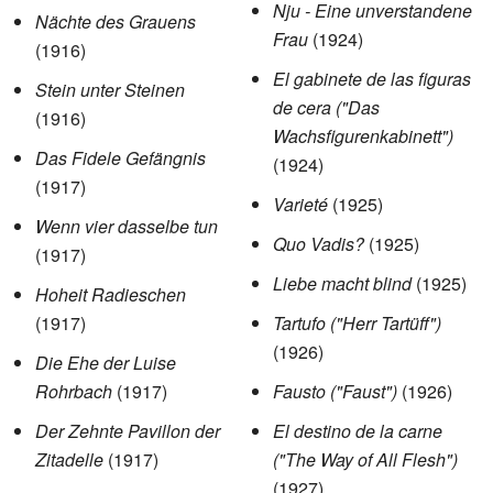
Nju - Eine unverstandene
Nächte des Grauens
Frau
(1924)
(1916)
El gabinete de las figuras
Stein unter Steinen
de cera ("Das
(1916)
Wachsfigurenkabinett")
Das Fidele Gefängnis
(1924)
(1917)
Varieté
(1925)
Wenn vier dasselbe tun
Quo Vadis?
(1925)
(1917)
Liebe macht blind
(1925)
Hoheit Radieschen
(1917)
Tartufo ("Herr Tartüff")
(1926)
Die Ehe der Luise
Rohrbach
(1917)
Fausto ("Faust")
(1926)
Der Zehnte Pavillon der
El destino de la carne
Zitadelle
(1917)
("The Way of All Flesh")
(1927)