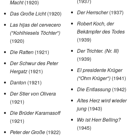
(1937)
Macht
(1920)
Der Herrscher
(1937)
Das Große Licht
(1920)
Robert Koch, der
Las hijas del cervecero
Bekämpfer des Todes
("Kohlhiesels Töchter")
(1939)
(1920)
Der Trichter. (Nr. III)
Die Ratten
(1921)
(1939)
Der Schwur des Peter
El presidente Krüger
Hergatz
(1921)
("Ohm Krüger")
(1941)
Danton
(1921)
Die Entlassung
(1942)
Der Stier von Olivera
Altes Herz wird wieder
(1921)
jung
(1943)
Die Brüder Karamasoff
Wo ist Herr Belling?
(1921)
(1945)
Peter der Große
(1922)