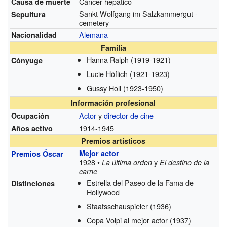
Cáncer hepático
Causa de muerte
Sankt Wolfgang im Salzkammergut -
Sepultura
cemetery
Alemana
Nacionalidad
Familia
Hanna Ralph
(1919-1921)
Cónyuge
Lucie Höflich
(1921-1923)
Gussy Holl
(1923-1950)
Información profesional
Actor
y
director de cine
Ocupación
1914-1945
Años activo
Premios artísticos
Mejor actor
Premios Óscar
1928 •
y
La última orden
El destino de la
carne
Estrella del Paseo de la Fama de
Distinciones
Hollywood
Staatsschauspieler
(1936)
Copa Volpi al mejor actor
(1937)