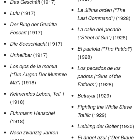
Das Geschäft
(1917)
La última orden ("The
Lulu
(1917)
Last Command")
(1928)
Der Ring der Giuditta
La calle del pecado
Foscari
(1917)
("Street of Sin")
(1928)
Die Seeschlacht
(1917)
El patriota ("The Patriot")
Unheilbar
(1917)
(1928)
Los ojos de la momia
Los pecados de los
("Die Augen Der Mummie
padres ("Sins of the
Ma")
(1918)
Fathers")
(1928)
Keimendes Leben, Teil 1
Betrayal
(1929)
(1918)
Fighting the White Slave
Fuhrmann Henschel
Traffic
(1929)
(1918)
Liebling der Götter
(1930)
Nach zwanzig Jahren
El ángel azul ("Der Blaue