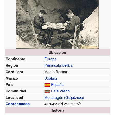
Ubicación
Europa
Continente
Península ibérica
Región
Monte Bostate
Cordillera
Udalaitz
Macizo
España
País
País Vasco
Comunidad
Mondragón (Guipúzcoa)
Localidad
43°04′29″N
2°32′00″O
Coordenadas
Historia