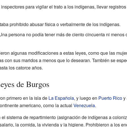
nspectores para vigilar el trato a los indígenas, llevar registros
aba prohibido abusar física o verbalmente de los indígenas.
na persona no podía tener más de ciento cincuenta ni menos 
dieron algunas modificaciones a estas leyes, como que las muj
nas con sus maridos a menos que lo desearan. También se espec
asta los catorce años.
Leyes de Burgos
on primero en la isla de
La Española
, y luego en
Puerto Rico
y
continente americano, como la actual
Venezuela
.
 el sistema de repartimiento (asignación de indígenas a coloni
l salario, la comida, la vivienda y la higiene. Prohibieron a los 