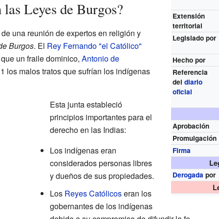
n las Leyes de Burgos?
Extensión
territorial
de una reunión de expertos en religión y
Legislado por
de Burgos
. El
Rey Fernando "el Católico"
que un fraile dominico,
Antonio de
Hecho por
1 los malos tratos que sufrían los indígenas
Referencia
del
diario
oficial
Esta junta estableció
principios importantes para el
Aprobación
derecho en las Indias:
Promulgación
Los indígenas eran
Firma
considerados personas libres
Le
y dueños de sus propiedades.
Derogada
por
L
Los
Reyes Católicos
eran los
gobernantes de los indígenas
debido a su compromiso de difundir la fe.