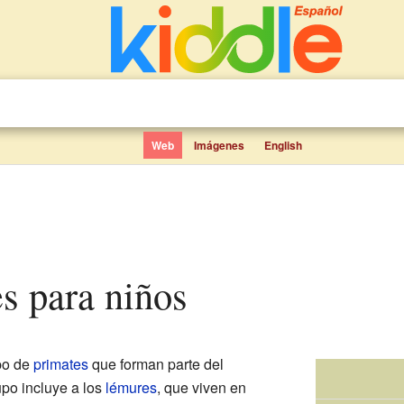
Web
Imágenes
English
s para niños
po de
primates
que forman parte del
upo incluye a los
lémures
, que viven en