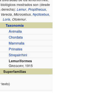
 biológicos mostrados son (desde
 a derecha):
,
,
Lemur
Propithecus
,
,
,
,
Varecia
Microcebus
Nycticebus
,
.
Loris
Otolemur
Taxonomía
Animalia
Chordata
Mammalia
Primates
Strepsirrhini
Lemuriformes
Gregory, 1915
Superfamilias
 texto)