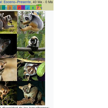
l
:
Eoceno
–
Presente
, 40 Ma - 0 Ma
Є
O
S
D
C
P
T
J
K
P
N
g
a diversidad de los lemuriformes;