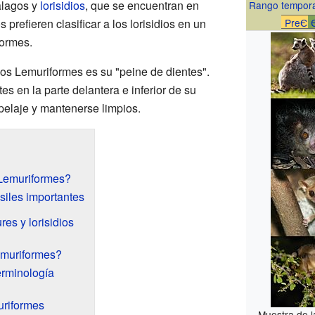
alagos y
lorisidios
, que se encuentran en
Rango tempora
s prefieren clasificar a los lorisidios en un
PreЄ
formes.
los Lemuriformes es su "peine de dientes".
es en la parte delantera e inferior de su
pelaje y mantenerse limpios.
Lemuriformes?
siles importantes
es y lorisidios
emuriformes?
erminología
uriformes
Muestra de l