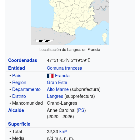
Localización de Langres en Francia
47°51′45″N
5°19′59″E
Coordenadas
Comuna francesa
Entidad
•
País
Francia
•
Región
Gran Este
•
Departamento
Alto Marne
(subprefectura)
•
Distrito
Langres
(subprefectura)
• Mancomunidad
Grand-Langres
Anne Cardinal (
PS
)
Alcalde
(2020 - 2026)
Superficie
• Total
22,33
km²
• Media
n/d m s. n. m.