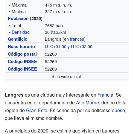
• Máxima
475 m s. n. m.
• Mínima
327 m s. n. m.
Población
(2020)
• Total
7682 hab.
•
Densidad
30 hab./km²
Langrois (en
francés
)
Gentilicio
UTC+01:00
y
UTC+02:00
Huso horario
52200
Código postal
52269
Código INSEE
52269
Código INSEE
Sitio web oficial
Langres
es una ciudad muy interesante en
Francia
. Se
encuentra en el departamento de
Alto Marne
, dentro de la
región de
Gran Este
. Es conocida por su delicioso
queso
,
que lleva el mismo nombre.
A principios de 2020, se estimó que vivían en Langres