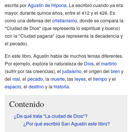
escrita por
Agustín de Hipona
. La escribió cuando ya era
mayor, durante quince años, entre el 412 y el 426. Es
como una defensa del
cristianismo
, donde se compara la
"Ciudad de Dios" (que representa lo espiritual y bueno)
con la "Ciudad pagana" (que representa la decadencia y
el pecado).
En este libro, Agustín habla de muchos temas diferentes.
Por ejemplo, explora la naturaleza de
Dios
, el
martirio
(sufrir por las creencias), el
judaísmo
, el origen del
bien
y
del
mal
, el
pecado
, la
muerte
, las
leyes
, el
tiempo
y el
espacio
, el
destino
y la
historia
.
Contenido
¿De qué trata "La ciudad de Dios"?
¿Por qué escribió San Agustín este libro?