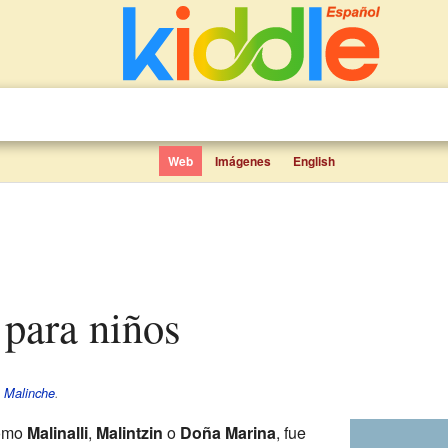
Web
Imágenes
English
 para niños
e
Malinche
.
como
Malinalli
,
Malintzin
o
Doña Marina
, fue