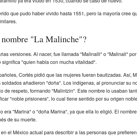
aramillo ya era viudo en 1530, cuando se casó de nuevo.
rido que pudo haber vivido hasta 1551, pero la mayoría cree qu
milares.
l nombre "La Malinche"?
as versiones. Al nacer, fue llamada "Malinalli" o "Malinali" por
e significa "quien habla con mucha vitalidad".
ñoles, Cortés pidió que las mujeres fueran bautizadas. Así, Ma
os soldados añadieron "doña". Los indígenas, al pronunciar su no
ijo de respeto, formando "Malintzin". Este nombre lo usaban ta
ficar "noble prisionera", lo cual tiene sentido por su origen noble
 era "Marina" o "doña Marina", ya que ella lo eligió. El nombre
és de su muerte.
en el México actual para describir a las personas que prefieren 