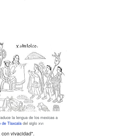
raduce la lengua de los mexicas a
o de Tlaxcala
del siglo
xvi
 con vivacidad".