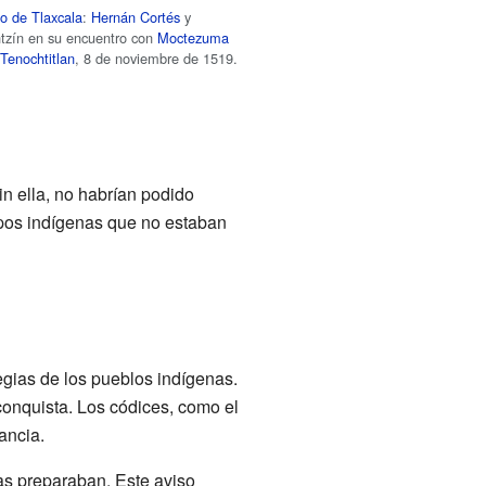
o de Tlaxcala
:
Hernán Cortés
y
ntzín en su encuentro con
Moctezuma
n
Tenochtitlan
, 8 de noviembre de 1519.
in ella, no habrían podido
upos indígenas que no estaban
gias de los pueblos indígenas.
conquista. Los códices, como el
ancia.
as preparaban. Este aviso