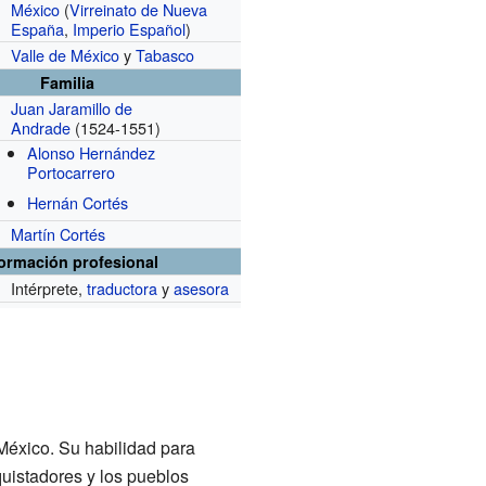
México
(
Virreinato de Nueva
España
,
Imperio Español
)
Valle de México
y
Tabasco
Familia
Juan Jaramillo de
Andrade
(1524-1551)
Alonso Hernández
Portocarrero
Hernán Cortés
Martín Cortés
formación profesional
Intérprete,
traductora
y
asesora
México. Su habilidad para
quistadores y los pueblos