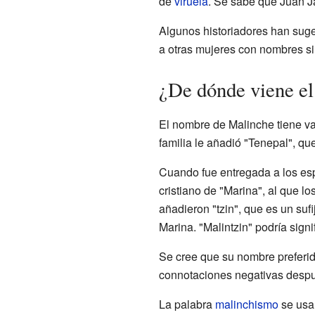
de
viruela
. Se sabe que Juan J
Algunos historiadores han suge
a otras mujeres con nombres si
¿De dónde viene e
El nombre de Malinche tiene vari
familia le añadió "Tenepal", qu
Cuando fue entregada a los espa
cristiano de "Marina", al que l
añadieron "tzin", que es un suf
Marina. "Malintzin" podría signi
Se cree que su nombre preferido
connotaciones negativas despu
La palabra
malinchismo
se usa 