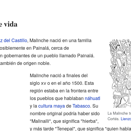
e vida
z del Castillo
, Malinche nació en una familia
posiblemente en Painalá, cerca de
n gobernantes de un pueblo llamado Painalá.
también de origen noble.
Malinche nació a finales del
siglo
xv
o en el año 1500. Esta
región estaba en la frontera entre
los pueblos que hablaban
náhuatl
y la
cultura maya
de
Tabasco
. Su
nombre original podría haber sido
La Malinche t
Cortés.
Lienz
"Malinalli", que significa "hierba",
y más tarde "Tenepal", que significa "quien habla