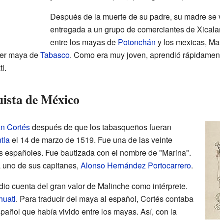
Después de la muerte de su padre, su madre se vo
entregada a un grupo de comerciantes de Xicala
entre los mayas de
Potonchán
y los mexicas, Mal
íder maya de
Tabasco
. Como era muy joven, aprendió rápidamen
l.
uista de México
n Cortés
después de que los tabasqueños fueran
tla
el 14 de marzo de 1519. Fue una de las veinte
s españoles. Fue bautizada con el nombre de "Marina".
 a uno de sus capitanes,
Alonso Hernández Portocarrero
.
dio cuenta del gran valor de Malinche como intérprete.
huatl
. Para traducir del maya al español, Cortés contaba
spañol que había vivido entre los mayas. Así, con la