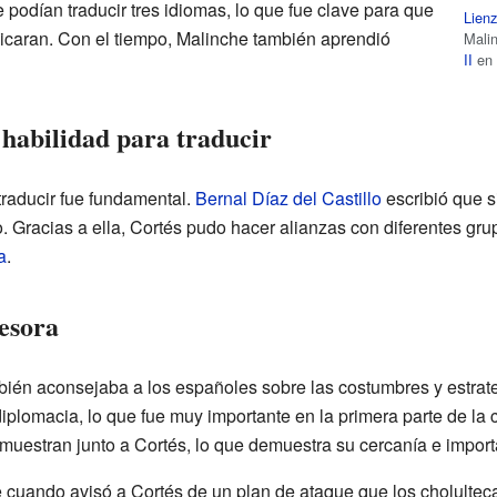
 podían traducir tres idiomas, lo que fue clave para que
Lienz
caran. Con el tiempo, Malinche también aprendió
Mali
II
e
 habilidad para traducir
traducir fue fundamental.
Bernal Díaz del Castillo
escribió que s
. Gracias a ella, Cortés pudo hacer alianzas con diferentes gr
a
.
esora
bién aconsejaba a los españoles sobre las costumbres y estrate
iplomacia, lo que fue muy importante en la primera parte de la 
 muestran junto a Cortés, lo que demuestra su cercanía e import
e cuando avisó a Cortés de un plan de ataque que los cholultec