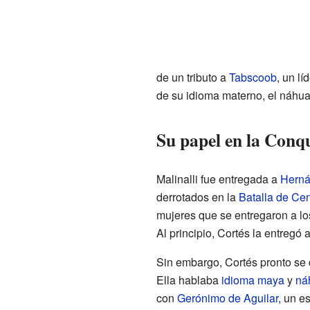
de un tributo a
Tabscoob
, un l
de su idioma materno, el náhuat
Su papel en la Conq
Malinalli fue entregada a
Herná
derrotados en la
Batalla de Cen
mujeres que se entregaron a lo
Al principio, Cortés la entregó
Sin embargo, Cortés pronto se 
Ella hablaba
idioma maya
y
ná
con
Gerónimo de Aguilar
, un e