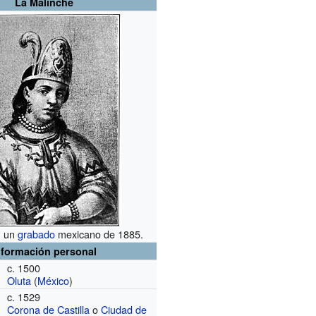
La Malinche
n un
grabado
mexicano de 1885.
nformación personal
c. 1500
Oluta
(
México
)
c. 1529
Corona de Castilla
o
Ciudad de