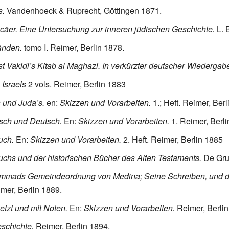
s.
Vandenhoeck & Ruprecht, Göttingen 1871.
äer. Eine Untersuchung zur inneren jüdischen Geschichte.
L. 
änden.
tomo I. Reimer, Berlin 1878.
ist Vakidi’s Kitab al Maghazi. In verkürzter deutscher Wiedergab
Israels
2 vols. Reimer, Berlin 1883
s und Juda’s.
en:
Skizzen und Vorarbeiten.
1.; Heft. Reimer, Berl
isch und Deutsch.
En:
Skizzen und Vorarbeiten.
1. Reimer, Berli
uch.
En:
Skizzen und Vorarbeiten.
2. Heft. Reimer, Berlin 1885
chs und der historischen Bücher des Alten Testaments.
De Gruy
mmads Gemeindeordnung von Medina; Seine Schreiben, und di
mer, Berlin 1889.
tzt und mit Noten.
En:
Skizzen und Vorarbeiten.
Reimer, Berlin
eschichte.
Reimer, Berlin 1894.