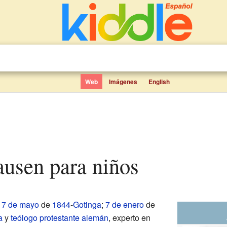
Web
Imágenes
English
ausen para niños
17 de mayo
de
1844
-
Gotinga
;
7 de enero
de
a
y
teólogo
protestante
alemán
, experto en