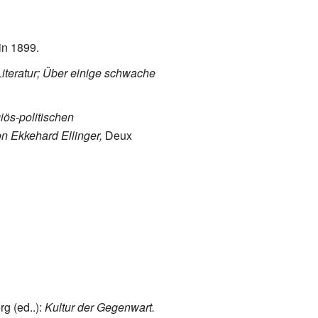
in 1899.
iteratur; Über einige schwache
giös-politischen
on Ekkehard Ellinger,
Deux
g (ed..):
Kultur der Gegenwart.