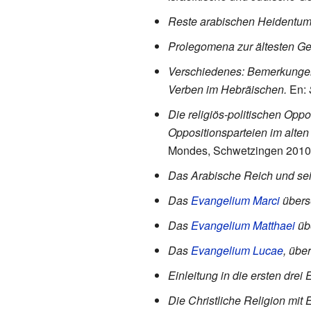
Reste arabischen Heidentum
Prolegomena zur ältesten Ge
Verschiedenes: Bemerkunge
Verben im Hebräischen.
En:
Die religiös-politischen Oppo
Oppositionsparteien im alten 
Mondes, Schwetzingen 2010
Das Arabische Reich und sei
Das
Evangelium Marci
überse
Das
Evangelium Matthaei
übe
Das
Evangelium Lucae
, über
Einleitung in die ersten drei
Die Christliche Religion mit 