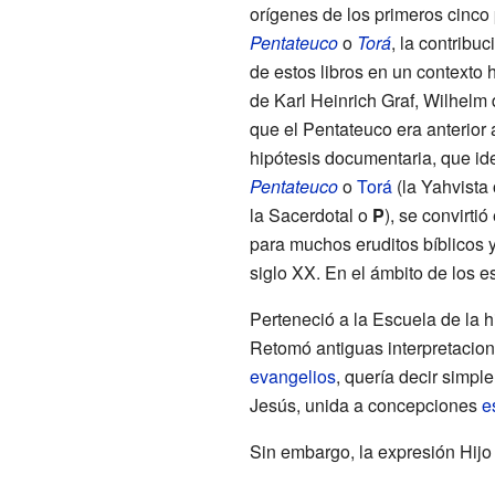
orígenes de los primeros cinco 
Pentateuco
o
Torá
, la contribu
de estos libros en un contexto 
de Karl Heinrich Graf, Wilhelm
que el Pentateuco era anterior a
hipótesis documentaria, que iden
Pentateuco
o
Torá
(la Yahvista
la Sacerdotal o
P
), se convirti
para muchos eruditos bíblicos y
siglo XX. En el ámbito de los 
Perteneció a la Escuela de la h
Retomó antiguas interpretacione
evangelios
, quería decir simpl
Jesús, unida a concepciones
e
Sin embargo, la expresión Hijo