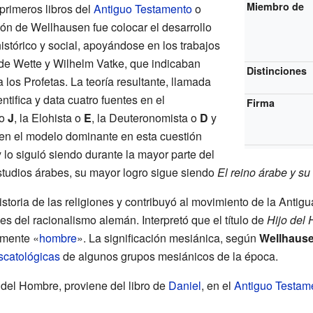
Miembro de
primeros libros del
Antiguo Testamento
o
ción de Wellhausen fue colocar el desarrollo
histórico y social, apoyándose en los trabajos
 de Wette y Wilhelm Vatke, que indicaban
Distinciones
 los Profetas. La teoría resultante, llamada
tifica y data cuatro fuentes en el
Firma
 o
J
, la Elohista o
E
, la Deuteronomista o
D
y
ó en el modelo dominante en esta cuestión
 lo siguió siendo durante la mayor parte del
estudios árabes, su mayor logro sigue siendo
El reino árabe y su
istoria de las religiones y contribuyó al movimiento de la Antig
s del racionalismo alemán. Interpretó que el título de
Hijo del
emente «
hombre
». La significación mesiánica, según
Wellhaus
scatológicas
de algunos grupos mesiánicos de la época.
 del Hombre, proviene del libro de
Daniel
, en el
Antiguo Testam