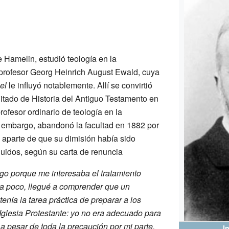
e Hamelin, estudió teología en la
profesor Georg Heinrich August Ewald, cuya
el
le influyó notablemente. Allí se convirtió
litado de Historia del Antiguo Testamento en
ofesor ordinario de teología en la
 embargo, abandonó la facultad en 1882 por
 aparte de que su dimisión había sido
uidos, según su carta de renuncia
go porque me interesaba el tratamiento
co a poco, llegué a comprender que un
tenía la tarea práctica de preparar a los
 Iglesia Protestante: yo no era adecuado para
 a pesar de toda la precaución por mi parte,
I