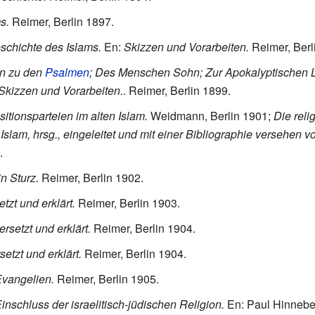
s.
Reimer, Berlin 1897.
schichte des Islams.
En:
Skizzen und Vorarbeiten.
Reimer, Berl
n zu den
Psalmen
; Des Menschen Sohn; Zur Apokalyptischen L
Skizzen und Vorarbeiten.
. Reimer, Berlin 1899.
sitionsparteien im alten Islam.
Weidmann, Berlin 1901;
Die reli
Islam, hrsg., eingeleitet und mit einer Bibliographie versehen v
.
n Sturz.
Reimer, Berlin 1902.
tzt und erklärt.
Reimer, Berlin 1903.
rsetzt und erklärt.
Reimer, Berlin 1904.
setzt und erklärt.
Reimer, Berlin 1904.
 Evangelien.
Reimer, Berlin 1905.
Einschluss der israelitisch-jüdischen Religion.
En: Paul Hinneber