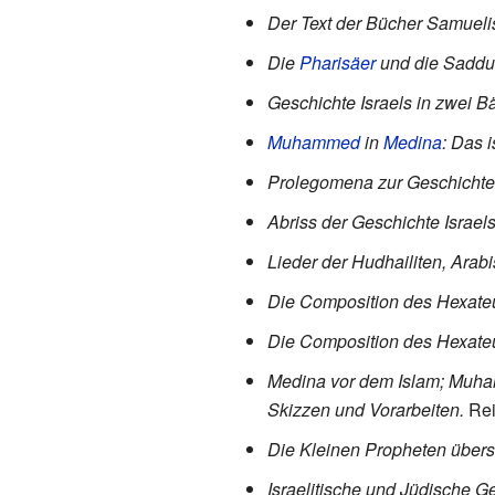
Der Text der Bücher Samueli
Die
Pharisäer
und die Sadduc
Geschichte Israels in zwei B
Muhammed
in
Medina
: Das 
Prolegomena zur Geschichte 
Abriss der Geschichte Israel
Lieder der Hudhailiten, Arab
Die Composition des Hexate
Die Composition des Hexateu
Medina vor dem Islam; Muha
Skizzen und Vorarbeiten.
Rei
Die Kleinen Propheten überse
Israelitische und Jüdische G