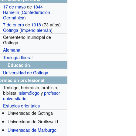
17 de mayo
de
1844
Hamelín
(
Confederación
Germánica
)
7 de enero
de
1918
(73 años)
Gotinga
(
Imperio alemán
)
Cementerio municipal de
Gotinga
Alemana
Teología liberal
Educación
Universidad de Gotinga
formación profesional
Teólogo, hebraísta, arabista,
biblista,
islamólogo
y
profesor
universitario
Estudios orientales
Universidad de Gotinga
Universidad de Greifswald
Universidad de Marburgo