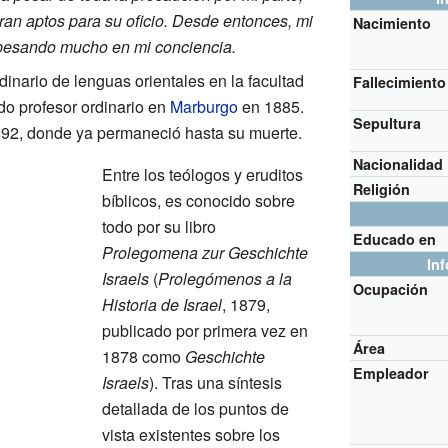
ran aptos para su oficio. Desde entonces, mi
Nacimiento
 pesando mucho en mi conciencia.
dinario de lenguas orientales en la facultad
Fallecimiento
do profesor ordinario en
Marburgo
en 1885.
Sepultura
892, donde ya permaneció hasta su muerte.
Nacionalidad
Entre los teólogos y eruditos
Religión
bíblicos, es conocido sobre
todo por su libro
Educado en
Prolegomena zur Geschichte
In
Israels
(
Prolegómenos a la
Ocupación
Historia de Israel
, 1879,
publicado por primera vez en
Área
1878 como
Geschichte
Empleador
Israels
). Tras una síntesis
detallada de los puntos de
vista existentes sobre los