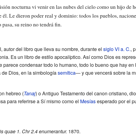
visión nocturna vi venir en las nubes del cielo como un hijo de 
e él. Le dieron poder real y dominio: todos los pueblos, nacione
pasa, su reino no tendrá fin.
l, autor del libro que lleva su nombre, durante el
siglo VI a. C.
, 
lonia. Es un libro de estilo apocalíptico. Así como Dios es repr
e parece condensar todo lo humano, todo lo bueno que hay en
de Dios, en la simbología
semítica
— y que vencerá sobre la ma
non hebreo (
Tanaj
) o Antiguo Testamento del canon cristiano, dio
sa para referirse a Sí mismo como el
Mesías
esperado por el pu
is quae 1. Chr 2.4 enumerantur.
1870.