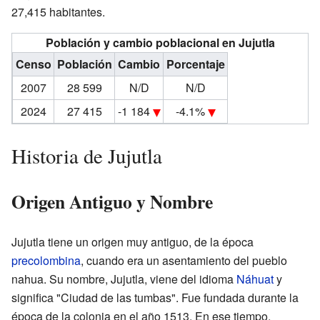
27,415 habitantes.
Población y cambio poblacional en Jujutla
Censo
Población
Cambio
Porcentaje
2007
28 599
N/D
N/D
2024
27 415
-1 184
-4.1%
Historia de Jujutla
Origen Antiguo y Nombre
Jujutla tiene un origen muy antiguo, de la época
precolombina
, cuando era un asentamiento del pueblo
nahua. Su nombre, Jujutla, viene del idioma
Náhuat
y
significa "Ciudad de las tumbas". Fue fundada durante la
época de la colonia en el año 1513. En ese tiempo,