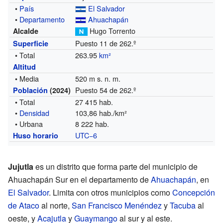
•
País
El Salvador
•
Departamento
Ahuachapán
Hugo Torrento
Alcalde
Puesto 11 de 262.º
Superficie
• Total
263.95
km²
Altitud
• Media
520 m s. n. m.
Puesto 54 de 262.º
Población
(2024)
• Total
27 415 hab.
•
Densidad
103,86 hab./km²
• Urbana
8 222 hab.
UTC−6
Huso horario
Jujutla
es un distrito que forma parte del municipio de
Ahuachapán Sur en el departamento de
Ahuachapán
, en
El Salvador
. Limita con otros municipios como
Concepción
de Ataco
al norte,
San Francisco Menéndez
y
Tacuba
al
oeste, y
Acajutla
y
Guaymango
al sur y al este.