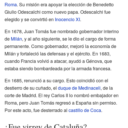
Roma
. Su misión era apoyar la elección de Benedetto
Giulio Odescalchi como nuevo papa. Odescalchi fue
elegido y se convirtió en
Inocencio XI
.
En 1678, Juan Tomás fue nombrado gobernador interino
de
Milán
, y al año siguiente, se le dio el cargo de forma
permanente. Como gobernador, mejoró la economía de
Milán y fortaleció las defensas y el ejército. En 1683,
cuando Francia volvió a atacar, ayudó a Génova, que
estaba siendo bombardeada por la armada francesa.
En 1685, renunció a su cargo. Esto coincidió con el
destierro de su cuñado, el
duque de Medinaceli
, de la
corte de Madrid. El rey Carlos II lo nombró embajador en
Roma, pero Juan Tomás regresó a España sin permiso.
Por este acto, fue desterrado al
castillo de Coca
.
¿Fue virrey de Cataluña?