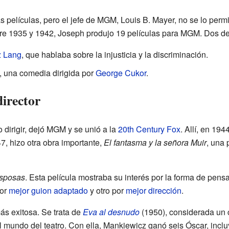
s películas, pero el jefe de MGM, Louis B. Mayer, no se lo permi
tre 1935 y 1942, Joseph produjo 19 películas para MGM. Dos de
z Lang
, que hablaba sobre la injusticia y la discriminación.
, una comedia dirigida por
George Cukor
.
director
dirigir, dejó MGM y se unió a la
20th Century Fox
. Allí, en 194
7, hizo otra obra importante,
El fantasma y la señora Muir
, una 
esposas
. Esta película mostraba su interés por la forma de pensa
por
mejor guion adaptado
y otro por
mejor dirección
.
ás exitosa. Se trata de
Eva al desnudo
(1950), considerada un c
el mundo del teatro. Con ella, Mankiewicz ganó seis Óscar, inc