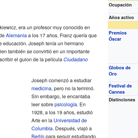
Ocupación
Años activo
kiewicz, era un profesor muy conocido en
Premios
 de
Alemania
a los 17 años. Franz quería que
Óscar
te educación. Joseph tenía un hermano
uien también se convirtió en un importante
cribir el guion de la película
Ciudadano
Globos de
Oro
Joseph comenzó a estudiar
Festival de
medicina
, pero no la terminó.
Cannes
Sin embargo, le encantaba
Distinciones
leer sobre
psicología
. En
1928, a los 19 años, estudió
Arte en la
Universidad de
Columbia
. Después, viajó a
Berlín
para seguir estudiando.