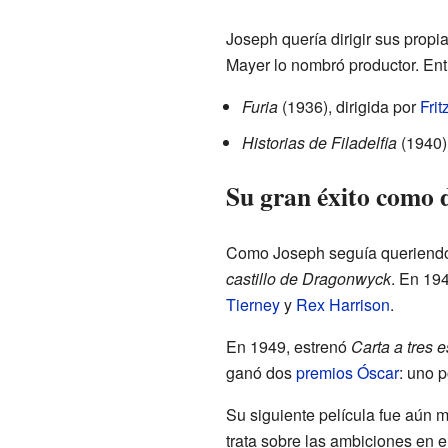
Joseph quería dirigir sus propia
Mayer lo nombró productor. En
Furia
(1936), dirigida por
Frit
Historias de Filadelfia
(1940)
Su gran éxito como 
Como Joseph seguía queriendo 
castillo de Dragonwyck
. En 194
Tierney
y
Rex Harrison
.
En 1949, estrenó
Carta a tres 
ganó dos
premios Óscar
: uno 
Su siguiente película fue aún m
trata sobre las ambiciones en 