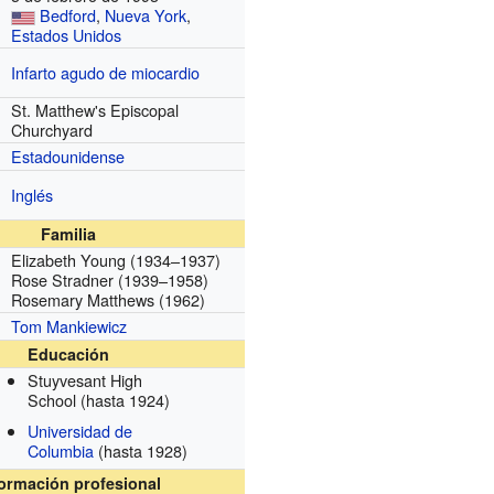
Bedford
,
Nueva York
,
Estados Unidos
Infarto agudo de miocardio
St. Matthew's Episcopal
Churchyard
Estadounidense
Inglés
Familia
Elizabeth Young (1934–1937)
Rose Stradner (1939–1958)
Rosemary Matthews (1962)
Tom Mankiewicz
Educación
Stuyvesant High
School
(hasta 1924)
Universidad de
Columbia
(hasta 1928)
formación profesional