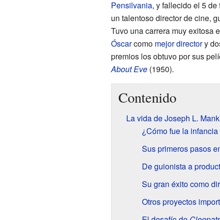
Pensilvania
, y fallecido el 5 d
un talentoso director de cine, g
Tuvo una carrera muy exitosa 
Óscar
como
mejor director
y do
premios los obtuvo por sus pel
About Eve
(1950).
Contenido
La vida de Joseph L. Mank
¿Cómo fue la infancia
Sus primeros pasos e
De guionista a produc
Su gran éxito como dir
Otros proyectos impor
El desafío de
Cleopatr