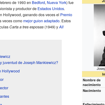
J
e febrero de 1993 en
Bedford
,
Nueva York
) fue
uionista y productor de
Estados Unidos
.
en Hollywood, ganando dos veces el
Premio
s veces como
mejor guion adaptado
. Estos
ículas
Carta a tres esposas
(1949) y
All
iewicz
 y juventud de Joseph Mankiewicz?
Josep
n Hollywood
I
tor
Nombre de
nacimiento
ector
Nacimiento
tantes
a
Fallecimiento