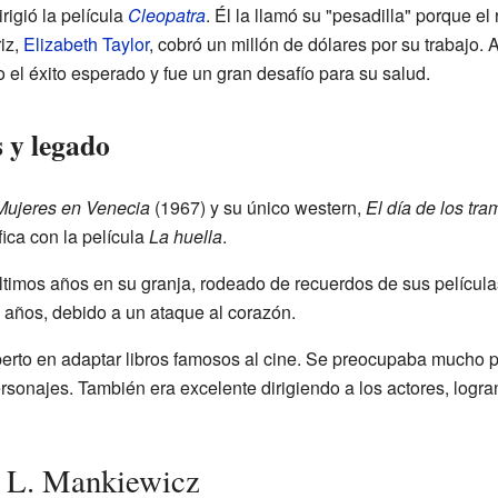
igió la película
Cleopatra
. Él la llamó su "pesadilla" porque el 
iz,
Elizabeth Taylor
, cobró un millón de dólares por su trabajo.
o el éxito esperado y fue un gran desafío para su salud.
s y legado
Mujeres en Venecia
(1967) y su único western,
El día de los tr
ica con la película
La huella
.
imos años en su granja, rodeado de recuerdos de sus películas.
 años, debido a un ataque al corazón.
perto en adaptar libros famosos al cine. Se preocupaba mucho 
personajes. También era excelente dirigiendo a los actores, log
h L. Mankiewicz