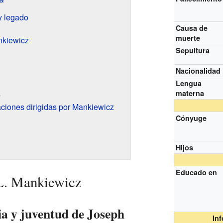
y legado
Causa de
muerte
nkiewicz
Sepultura
Nacionalidad
Lengua
s
materna
ciones dirigidas por Mankiewicz
Cónyuge
Hijos
Educado en
 L. Mankiewicz
ia y juventud de Joseph
In