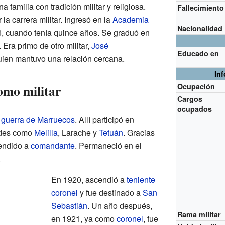
familia con tradición militar y religiosa.
Fallecimiento
la carrera militar. Ingresó en la
Academia
Nacionalidad
, cuando tenía quince años. Se graduó en
. Era primo de otro militar,
José
Educado en
uien mantuvo una relación cercana.
In
omo militar
Ocupación
Cargos
ocupados
a
guerra de Marruecos
. Allí participó en
ades como
Melilla
, Larache y
Tetuán
. Gracias
endido a
comandante
. Permaneció en el
.
En 1920, ascendió a
teniente
coronel
y fue destinado a
San
Sebastián
. Un año después,
Rama militar
en 1921, ya como
coronel
, fue