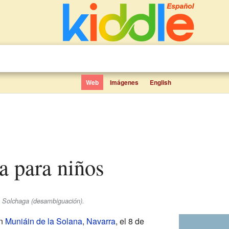
Web
Imágenes
English
a para niños
e Solchaga (desambiguación).
en
Muniáin de la Solana
,
Navarra
, el 8 de