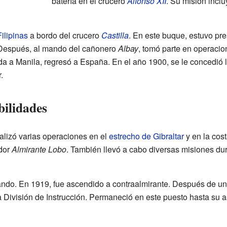
batería en el crucero
Alfonso XII
. Su misión inclu
Filipinas
a bordo del crucero
Castilla
. En este buque, estuvo pr
Después, al mando del cañonero
Albay
, tomó parte en operaci
a a Manila, regresó a España. En el año 1900, se le concedió 
.
bilidades
alizó varias operaciones en el
estrecho de Gibraltar
y en la cos
ador
Almirante Lobo
. También llevó a cabo diversas misiones du
zando. En 1919, fue ascendido a contraalmirante. Después de un 
a División de Instrucción. Permaneció en este puesto hasta su 