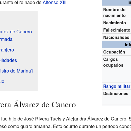
durante el reinado de
Alfonso XIII
.
I
Nombre de
nacimiento
Nacimiento
Fallecimiento
varez de Canero
Nacionalidad
Armada
In
ranjero
Ocupación
Cargos
ilidades
ocupados
istro de Marina?
cio
Rango militar
Distinciones
vera Álvarez de Canero
fue hijo de José Rivera Tuels y Alejandra Álvarez de Canero. 
só como guardiamarina. Esto ocurrió durante un periodo cono