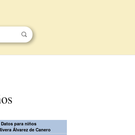
ños
Datos para niños
Rivera Álvarez de Canero