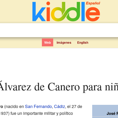
Web
Imágenes
English
 Álvarez de Canero para ni
ro
(nacido en
San Fernando
,
Cádiz
, el 27 de
937) fue un importante militar y político
José 