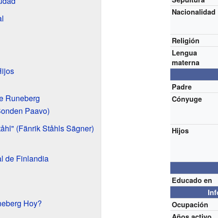
udad
Nacionalidad
l
Religión
Lengua
materna
ijos
Padre
e Runeberg
Cónyuge
(Bonden Paavo)
tåhl" (Fänrik Ståhls Sägner)
Hijos
l de Finlandia
Educado en
In
neberg Hoy?
Ocupación
Años activo