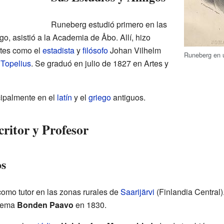
Runeberg estudió primero en las
go, asistió a la Academia de Åbo. Allí, hizo
ntes como el
estadista
y
filósofo
Johan Vilhelm
Runeberg en 
 Topelius
. Se graduó en julio de 1827 en Artes y
cipalmente en el
latín
y el
griego
antiguos.
ritor y Profesor
os
como tutor en las zonas rurales de
Saarijärvi
(Finlandia Central)
poema
Bonden Paavo
en 1830.