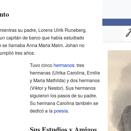
nto
ientras su padre, Lorens Ulrik Runeberg,
 un capitán de barco que había estudiado
e se llamaba Anna Maria Malm. Johan no
umplió tres años.
Tuvo cinco
hermanos
: tres
hermanas (Ulrika Carolina, Emilie
y Maria Mathilda) y dos hermanos
(Viktor y Nestor). Sus hermanos
siguieron los pasos de su padre.
Su hermana Carolina también se
dedicó a la
poesía
.
Sus Estudios y Amigos