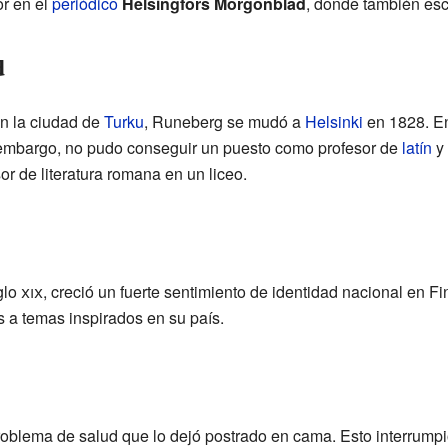
r en el
periódico
Helsingfors Morgonblad
, donde también escr
d
n la ciudad de
Turku
, Runeberg se mudó a
Helsinki
en 1828. En
 embargo, no pudo conseguir un puesto como profesor de
latín
y
r de literatura romana en un liceo.
glo
xix
, creció un fuerte sentimiento de identidad nacional en Fi
a temas inspirados en su país.
oblema de salud que lo dejó postrado en cama. Esto interrumpió