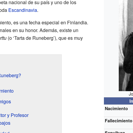
oeta nacional de su país y uno de los
toda
Escandinavia
.
miento, es una fecha especial en Finlandia.
nales en su honor. Además, existe un
ttu
(o ‘Tarta de Runeberg’), que es muy
Runeberg?
imiento
J
migos
I
Nacimiento
tor y Profesor
Fallecimiento
bajos
Sepultura