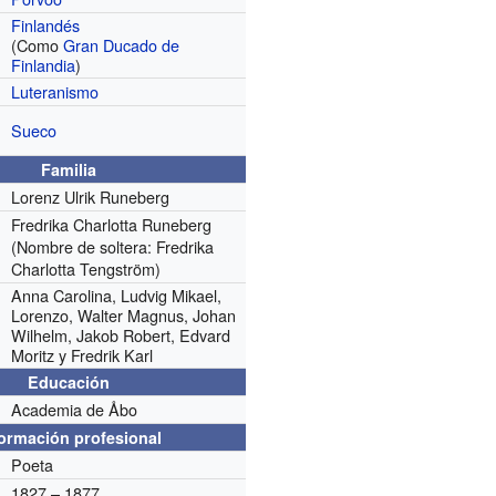
Finlandés
(Como
Gran Ducado de
Finlandia
)
Luteranismo
Sueco
Familia
Lorenz Ulrik Runeberg
Fredrika Charlotta Runeberg
(Nombre de soltera: Fredrika
Charlotta Tengström)
Anna Carolina, Ludvig Mikael,
Lorenzo, Walter Magnus, Johan
Wilhelm, Jakob Robert, Edvard
Moritz y Fredrik Karl
Educación
Academia de Åbo
formación profesional
Poeta
1827 – 1877