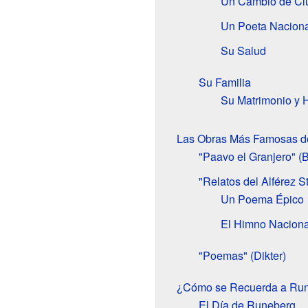
Un Cambio de Ci
Un Poeta Naciona
Su Salud
Su Familia
Su Matrimonio y H
Las Obras Más Famosas d
"Paavo el Granjero" 
"Relatos del Alférez S
Un Poema Épico
El Himno Naciona
"Poemas" (Dikter)
¿Cómo se Recuerda a Ru
El Día de Runeberg