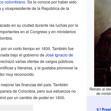
ico
colombiano
. Se le conoce por haber sido
a
y vicepresidente de la República de la
tacado en su ciudad durante las luchas por la
mportantes en el Congreso y en ministerios
lombia.
 por un corto tiempo en 1830. También fue
anada bajo el gobierno de
José Ignacio de
, rechazó varias ofertas de cargos públicos.
íficas y literarias, y le gustaba promover la
dor muy reconocido.
 mejorar las finanzas del país. También
Retrato al ól
parara de Colombia, pero sus esfuerzos no
de minis
rminó por un cambio de poder en 1830.
5.º Pres