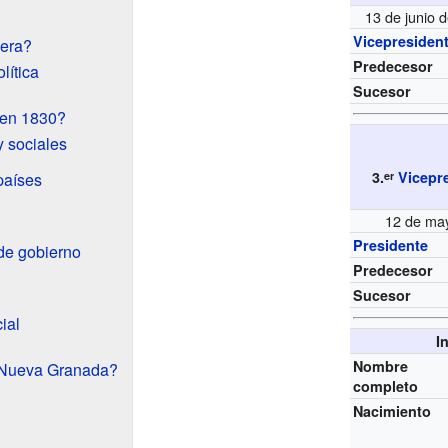
13 de junio 
Vicepresiden
era?
Predecesor
lítica
Sucesor
 en 1830?
 sociales
3.
Vicepre
er
países
12 de may
Presidente
de gobierno
Predecesor
Sucesor
ial
I
Nombre
a Nueva Granada?
completo
Nacimiento