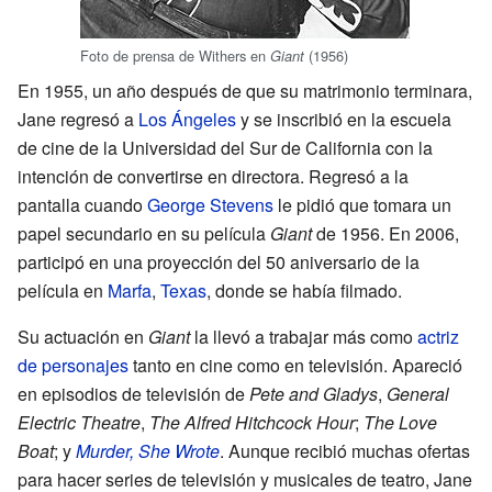
Foto de prensa de Withers en
(1956)
Giant
En 1955, un año después de que su matrimonio terminara,
Jane regresó a
Los Ángeles
y se inscribió en la escuela
de cine de la Universidad del Sur de California con la
intención de convertirse en directora. Regresó a la
pantalla cuando
George Stevens
le pidió que tomara un
papel secundario en su película
Giant
de 1956. En 2006,
participó en una proyección del 50 aniversario de la
película en
Marfa
,
Texas
, donde se había filmado.
Su actuación en
Giant
la llevó a trabajar más como
actriz
de personajes
tanto en cine como en televisión. Apareció
en episodios de televisión de
Pete and Gladys
,
General
Electric Theatre
,
The Alfred Hitchcock Hour
;
The Love
Boat
; y
Murder, She Wrote
. Aunque recibió muchas ofertas
para hacer series de televisión y musicales de teatro, Jane