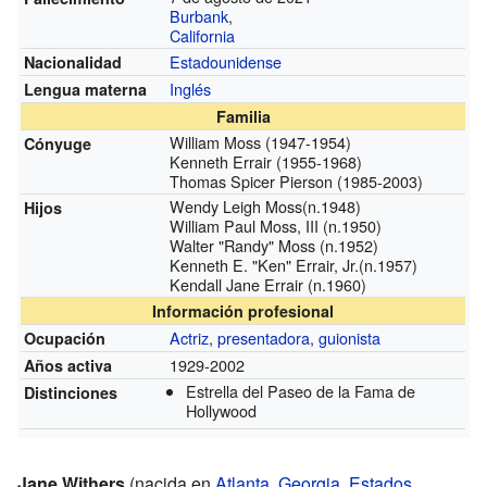
Burbank
,
California
Estadounidense
Nacionalidad
Inglés
Lengua materna
Familia
William Moss (1947-1954)
Cónyuge
Kenneth Errair (1955-1968)
Thomas Spicer Pierson (1985-2003)
Wendy Leigh Moss(n.1948)
Hijos
William Paul Moss, III (n.1950)
Walter "Randy" Moss (n.1952)
Kenneth E. "Ken" Errair, Jr.(n.1957)
Kendall Jane Errair (n.1960)
Información profesional
Actriz
,
presentadora
,
guionista
Ocupación
1929-2002
Años activa
Estrella del Paseo de la Fama de
Distinciones
Hollywood
Jane Withers
(nacida en
Atlanta
,
Georgia
,
Estados