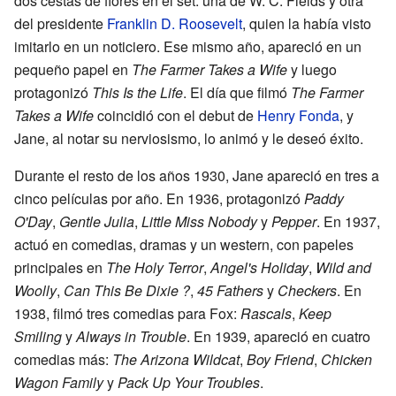
dos cestas de flores en el set: una de W. C. Fields y otra
del presidente
Franklin D. Roosevelt
, quien la había visto
imitarlo en un noticiero. Ese mismo año, apareció en un
pequeño papel en
The Farmer Takes a Wife
y luego
protagonizó
This Is the Life
. El día que filmó
The Farmer
Takes a Wife
coincidió con el debut de
Henry Fonda
, y
Jane, al notar su nerviosismo, lo animó y le deseó éxito.
Durante el resto de los años 1930, Jane apareció en tres a
cinco películas por año. En 1936, protagonizó
Paddy
O'Day
,
Gentle Julia
,
Little Miss Nobody
y
Pepper
. En 1937,
actuó en comedias, dramas y un western, con papeles
principales en
The Holy Terror
,
Angel's Holiday
,
Wild and
Woolly
,
Can This Be Dixie ?
,
45 Fathers
y
Checkers
. En
1938, filmó tres comedias para Fox:
Rascals
,
Keep
Smiling
y
Always in Trouble
. En 1939, apareció en cuatro
comedias más:
The Arizona Wildcat
,
Boy Friend
,
Chicken
Wagon Family
y
Pack Up Your Troubles
.