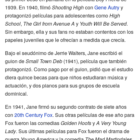
1939. En 1940, filmó
Shooting High
con
Gene Autry
y
protagonizó películas para adolescentes como
High
School
,
The Girl from Avenue A
y
Youth Will Be Served
.
Sin embargo, ella y sus fans no estaban contentos con los
papeles juveniles que le ofrecían a medida que crecía.
Bajo el seudónimo de Jerrie Walters, Jane escribió el
guion de
Small Town Deb
(1941), película que también
protagonizó. Como pago por el guion, pidió que el estudio
diera quince becas para que niños estudiaran música y
actuación, y dos pianos para sus grupos de escuela
dominical.
En 1941, Jane firmó su segundo contrato de siete años
con
20th Century Fox
. Sus otras películas de ese año para
Fox fueron las comedias
Golden Hoofs
y
A Very Young
Lady
. Sus últimas películas para Fox fueron el drama de
guerra
Young America
y la comedia
The Mad Martindales
,