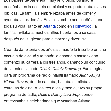
Los padres de Jane eran muy religiosos. Su madre
enseñaba en la escuela dominical y su padre daba clases
bíblicas. La familia siempre rezaba antes de comer y
ayudaba a los demás. Esta costumbre acompañó a Jane
toda su vida. Tanto en
Atlanta
como en
Hollywood
, la
familia invitaba a muchos niños huérfanos a su casa
después de la iglesia para almorzar y divertirse.
Cuando Jane tenía dos años, su madre la inscribió en una
escuela de claqué y también le enseñó a cantar. Jane
comenzó su carrera a los tres años, ganando un concurso
de talentos llamado
Dixie's Dainty Dewdrop
. Fue elegida
para un programa de radio infantil llamado
Aunt Sally's
Kiddie Revue
, donde cantaba, bailaba e imitaba a
estrellas de cine. A los tres años y medio, tuvo su propio
programa de radio,
Dixie's Dainty Dewdrop
, donde
entrevistaba a celebridades que visitaban Atlanta.